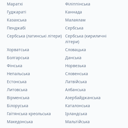
Маратхі
Філіппінська
Гуджараті
Каннада
Казахська
Малаялам
Пенджабі
Сербська
Сербська (латинські літери)
Сербська (кириличні
літери)
Хорватська
Словацька
Болгарська
Данська
Фінська
Норвезька
Непальська
Словенська
Естонська
Латвійська
Литовська
Албанська
Вірменська
Азербайджанська
Білоруська
Каталонська
Гаїтянська креольська
Ірландська
Македонська
Мальтійська