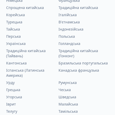
Німецька
Французька
Спрощена китайська
Традиційна китайська
Корейська
Італійська
Турецька
В'єтнамська
Тайська
Індонезійська
Перська
Польська
Українська
Голландська
Традиційна китайська
Традиційна китайська
(Тайвань)
(Гонконг)
Кантонська
Бразильська португальська
Іспанська (Латинська
Канадська французька
Америка)
Урду
Румунська
Грецька
Чеська
Угорська
Шведська
Іврит
Малайська
Телугу
Тамільська