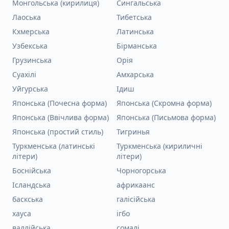
Монгольська (кирилиця)
Сингальська
Лаоська
Тибетська
Кхмерська
Латинська
Узбекська
Бірманська
Грузинська
Орія
Суахілі
Амхарська
Уйгурська
Ідиш
Японська (Почесна форма)
Японська (Скромна форма)
Японська (Ввічлива форма)
Японська (Письмова форма)
Японська (простий стиль)
Тигринья
Туркменська (латинські
Туркменська (кириличні
літери)
літери)
Боснійська
Чорногорська
Ісландська
африкаанс
баскська
галісійська
хауса
ігбо
валлійська
сомалі