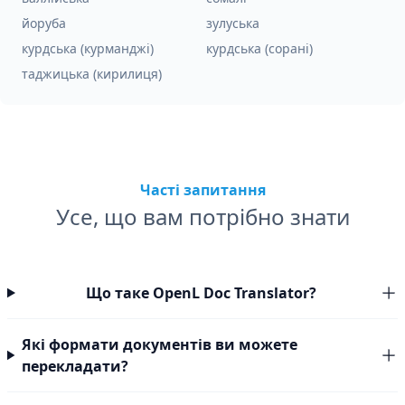
йоруба
зулуська
курдська (курманджі)
курдська (сорані)
таджицька (кирилиця)
Часті запитання
Усе, що вам потрібно знати
Що таке OpenL Doc Translator?
Які формати документів ви можете
перекладати?