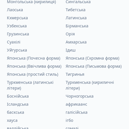
Монгольська (кирилиця)
Сингальська
Лаоська
Тибетська
Кхмерська
Латинська
Узбекська
Бірманська
Грузинська
Орія
Суахілі
Амхарська
Уйгурська
Ідиш
Японська (Почесна форма)
Японська (Скромна форма)
Японська (Ввічлива форма)
Японська (Письмова форма)
Японська (простий стиль)
Тигринья
Туркменська (латинські
Туркменська (кириличні
літери)
літери)
Боснійська
Чорногорська
Ісландська
африкаанс
баскська
галісійська
хауса
ігбо
валлійська
сомалі