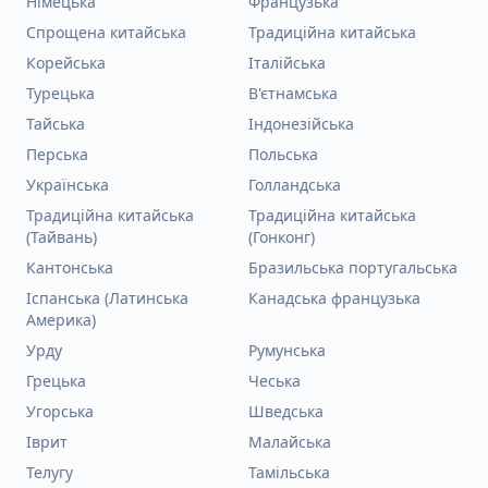
Німецька
Французька
Спрощена китайська
Традиційна китайська
Корейська
Італійська
Турецька
В'єтнамська
Тайська
Індонезійська
Перська
Польська
Українська
Голландська
Традиційна китайська
Традиційна китайська
(Тайвань)
(Гонконг)
Кантонська
Бразильська португальська
Іспанська (Латинська
Канадська французька
Америка)
Урду
Румунська
Грецька
Чеська
Угорська
Шведська
Іврит
Малайська
Телугу
Тамільська