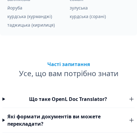
йоруба
зулуська
курдська (курманджі)
курдська (сорані)
таджицька (кирилиця)
Часті запитання
Усе, що вам потрібно знати
Що таке OpenL Doc Translator?
Які формати документів ви можете
перекладати?