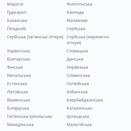
Маратхі
Філіппінська
Гуджараті
Каннада
Казахська
Малаялам
Пенджабі
Сербська
Сербська (латинські літери)
Сербська (кириличні
літери)
Хорватська
Словацька
Болгарська
Данська
Фінська
Норвезька
Непальська
Словенська
Естонська
Латвійська
Литовська
Албанська
Вірменська
Азербайджанська
Білоруська
Каталонська
Гаїтянська креольська
Ірландська
Македонська
Мальтійська