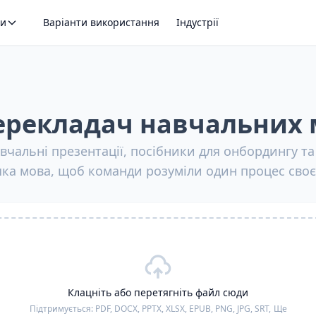
ти
Варіанти використання
Індустрії
рекладач навчальних 
чальні презентації, посібники для онбордингу та
яка мова, щоб команди розуміли один процес св
Клацніть або перетягніть файл сюди
Підтримується:
PDF, DOCX, PPTX, XLSX, EPUB, PNG, JPG, SRT,
Ще