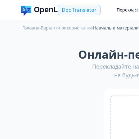
Doc Translator
Переклас
Головна
›
Варіанти використання
›
Навчальні матеріали
Онлайн-пе
Перекладайте нав
на будь-