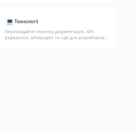
💻
Технології
Перекладайте технічну документацію, API-
референси, whitepaper та гіди для розробників,
зберігаючи фрагменти коду, форматування та
технічну термінологію.