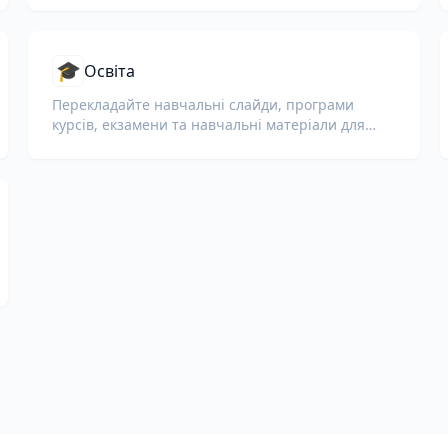
🎓
Освіта
Перекладайте навчальні слайди, програми
курсів, екзамени та навчальні матеріали для
шкіл, університетів і корпоративних навчальних
програм.