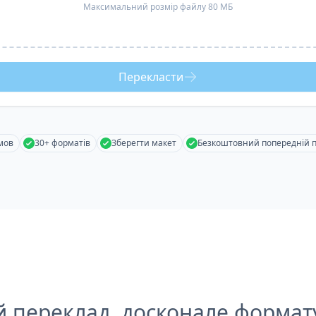
Максимальний розмір файлу 80 МБ
Перекласти
мов
30+ форматів
Зберегти макет
Безкоштовний попередній 
й переклад, досконале формат