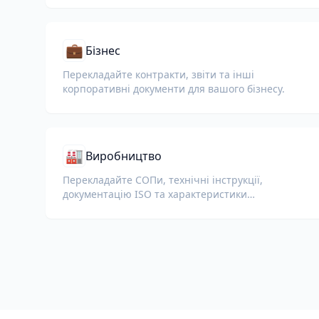
💼
Бізнес
Перекладайте контракти, звіти та інші
корпоративні документи для вашого бізнесу.
🏭
Виробництво
Перекладайте СОПи, технічні інструкції,
документацію ISO та характеристики
обладнання для глобальних заводів і ланцюгів
постачання.