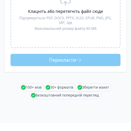
Клацніть або перетягніть файл сюди
Підтримується:
PDF, DOCX, PPTX, XLSX, EPUB, PNG, JPG,
SRT,
Ще
Максимальний розмір файлу 80 МБ
Перекласти
100+ мов
30+ форматів
Зберегти макет
Безкоштовний попередній перегляд