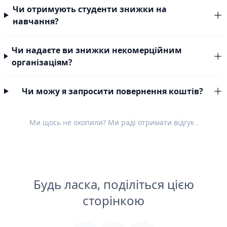
Чи отримують студенти знижки на
навчання?
Чи надаєте ви знижки некомерційним
організаціям?
Чи можу я запросити повернення коштів?
Ми щось не охопили? Ми раді отримати
відгук
.
Будь ласка, поділіться цією
сторінкою