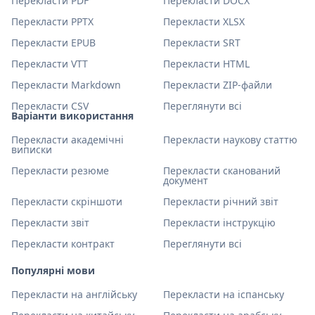
Перекласти PDF
Перекласти DOCX
Перекласти PPTX
Перекласти XLSX
Перекласти EPUB
Перекласти SRT
Перекласти VTT
Перекласти HTML
Перекласти Markdown
Перекласти ZIP-файли
Перекласти CSV
Переглянути всі
Варіанти використання
Перекласти академічні
Перекласти наукову статтю
виписки
Перекласти резюме
Перекласти сканований
документ
Перекласти скріншоти
Перекласти річний звіт
Перекласти звіт
Перекласти інструкцію
Перекласти контракт
Переглянути всі
Популярні мови
Перекласти на англійську
Перекласти на іспанську