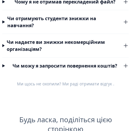
Чому я не отримав перекладений файл?
Чи отримують студенти знижки на
навчання?
Чи надаєте ви знижки некомерційним
організаціям?
Чи можу я запросити повернення коштів?
Ми щось не охопили? Ми раді отримати
відгук
.
Будь ласка, поділіться цією
сторінкою