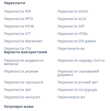
Перекласти
Перекласти PDF
Перекласти DOCX
Перекласти PPTX
Перекласти XLSX
Перекласти EPUB
Перекласти SRT
Перекласти VTT
Перекласти HTML
Перекласти Markdown
Перекласти ZIP-файли
Перекласти CSV
Переглянути всі
Варіанти використання
Перекласти академічні
Перекласти наукову статтю
виписки
Перекласти резюме
Перекласти сканований
документ
Перекласти скріншоти
Перекласти річний звіт
Перекласти звіт
Перекласти інструкцію
Перекласти контракт
Переглянути всі
Популярні мови