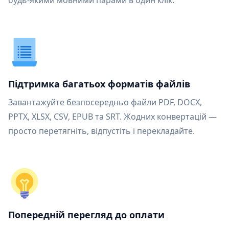
будь-якими мовними парами в один клік.
Підтримка багатьох форматів файлів
Завантажуйте безпосередньо файли PDF, DOCX,
PPTX, XLSX, CSV, EPUB та SRT. Жодних конвертацій —
просто перетягніть, відпустіть і перекладайте.
Попередній перегляд до оплати