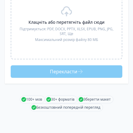
Клацніть або перетягніть файл сюди
Підтримується:
PDF, DOCX, PPTX, XLSX, EPUB, PNG, JPG,
SRT,
Ще
Максимальний розмір файлу 80 МБ
Перекласти
100+ мов
30+ форматів
Зберегти макет
Безкоштовний попередній перегляд