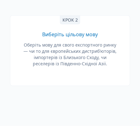
КРОК 2
Виберіть цільову мову
Оберіть мову для свого експортного ринку
— чи то для європейських дистриб’юторів,
імпортерів із Близького Сходу, чи
реселерів із Південно-Східної Азії.