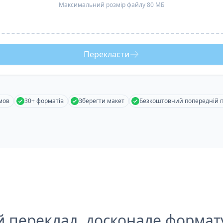
Максимальний розмір файлу 80 МБ
Перекласти
мов
30+ форматів
Зберегти макет
Безкоштовний попередній 
й переклад, досконале формат