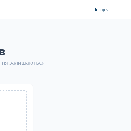
Історія
в
ання залишаються
.