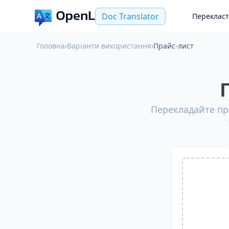
Doc Translator
Переклас
Головна
›
Варіанти використання
›
Прайс-лист
Перекладайте пр