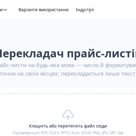
ти
Варіанти використання
Індустрії
Перекладач прайс-листі
айс-листи на будь-яка мова — числа й форматув
точно на своїх місцях; перекладається лише текст
Клацніть або перетягніть файл сюди
Підтримується:
PDF, DOCX, PPTX, XLSX, EPUB, PNG, JPG, SRT,
Ще