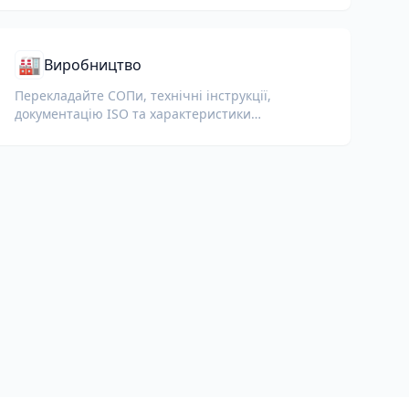
🏭
Виробництво
Перекладайте СОПи, технічні інструкції,
документацію ISO та характеристики
обладнання для глобальних заводів і ланцюгів
постачання.