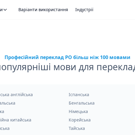
ти
Варіанти використання
Індустрії
Професійний переклад PO більш ніж 100 мовами
опулярніші мови для перекла
ська англійська
Іспанська
альська
Бенгальська
ка
Німецька
ійна китайська
Корейська
мська
Тайська