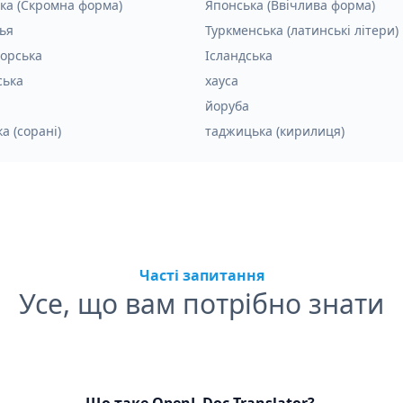
ка (Скромна форма)
Японська (Ввічлива форма)
ья
Туркменська (латинські літери)
орська
Ісландська
ська
хауса
йоруба
а (сорані)
таджицька (кирилиця)
Часті запитання
Усе, що вам потрібно знати