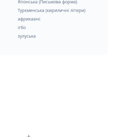
Японська (Письмова форма)
Туркменська (кириличні літери)
африкаанс
ігбо
зулуська