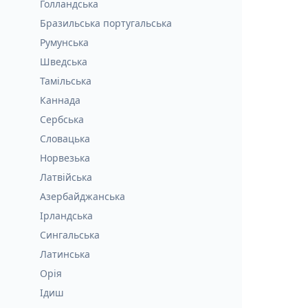
Голландська
Бразильська португальська
Румунська
Шведська
Тамільська
Каннада
Сербська
Словацька
Норвезька
Латвійська
Азербайджанська
Ірландська
Сингальська
Латинська
Орія
Ідиш