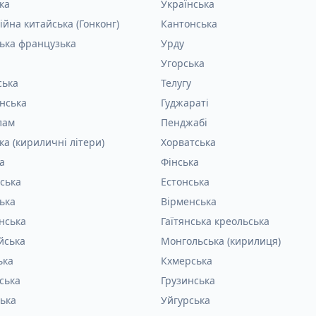
ка
Українська
ійна китайська (Гонконг)
Кантонська
ька французька
Урду
Угорська
ська
Телугу
інська
Гуджараті
лам
Пенджабі
ка (кириличні літери)
Хорватська
а
Фінська
ська
Естонська
ька
Вірменська
нська
Гаїтянська креольська
йська
Монгольська (кирилиця)
ька
Кхмерська
ська
Грузинська
ька
Уйгурська