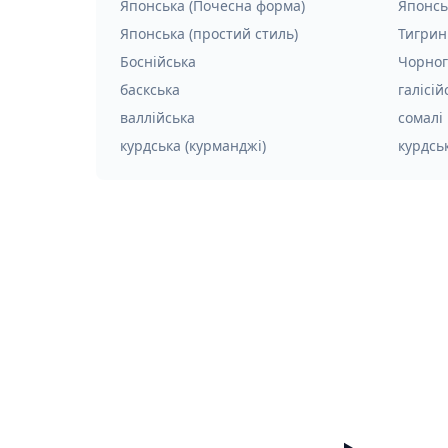
Японська (Почесна форма)
Японсь
Японська (простий стиль)
Тигрин
Боснійська
Чорног
баскська
галісій
валлійська
сомалі
курдська (курманджі)
курдськ