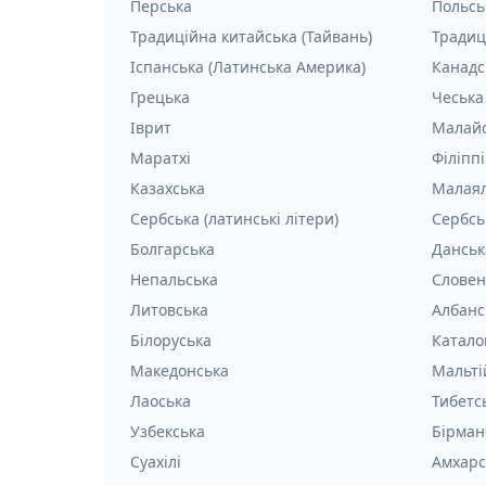
Перська
Польсь
Традиційна китайська (Тайвань)
Традиц
Іспанська (Латинська Америка)
Канадс
Грецька
Чеська
Іврит
Малай
Маратхі
Філіпп
Казахська
Малая
Сербська (латинські літери)
Сербсь
Болгарська
Данськ
Непальська
Словен
Литовська
Албанс
Білоруська
Катало
Македонська
Мальті
Лаоська
Тибетс
Узбекська
Бірман
Суахілі
Амхарс