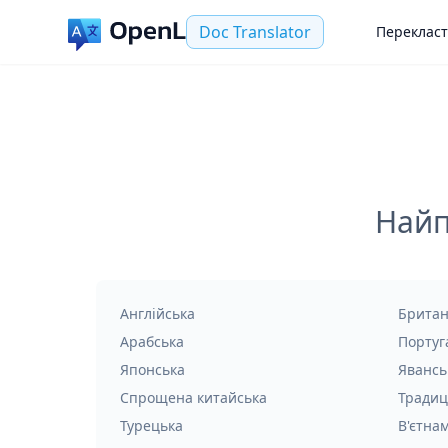
Doc Translator
Переклас
Найп
Англійська
Британ
Арабська
Португ
Японська
Явансь
Спрощена китайська
Традиц
Турецька
В'єтна