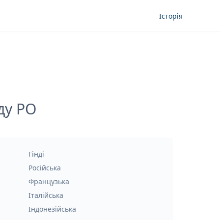
Історія
ду PO
Гінді
Російська
Французька
Італійська
Індонезійська