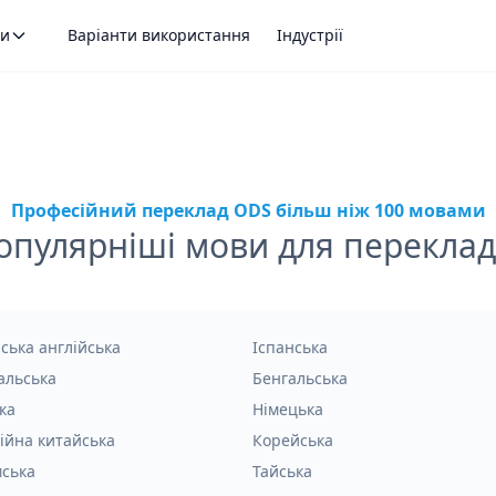
ти
Варіанти використання
Індустрії
Професійний переклад ODS більш ніж 100 мовами
пулярніші мови для перекла
ська англійська
Іспанська
альська
Бенгальська
ка
Німецька
ійна китайська
Корейська
мська
Тайська