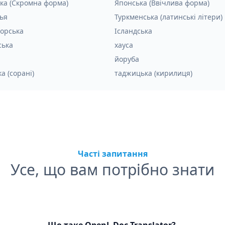
ка (Скромна форма)
Японська (Ввічлива форма)
ья
Туркменська (латинські літери)
орська
Ісландська
ська
хауса
йоруба
а (сорані)
таджицька (кирилиця)
Часті запитання
Усе, що вам потрібно знати