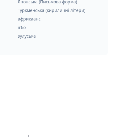
Японська (Письмова форма)
Туркменська (кириличні літери)
африкаанс
ігбо
зулуська