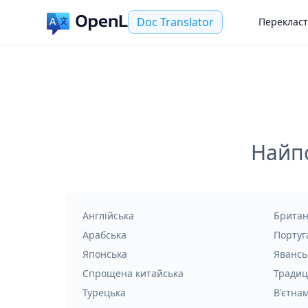
Doc Translator
Переклас
Найпо
Англійська
Британ
Арабська
Португ
Японська
Явансь
Спрощена китайська
Традиц
Турецька
В'єтна