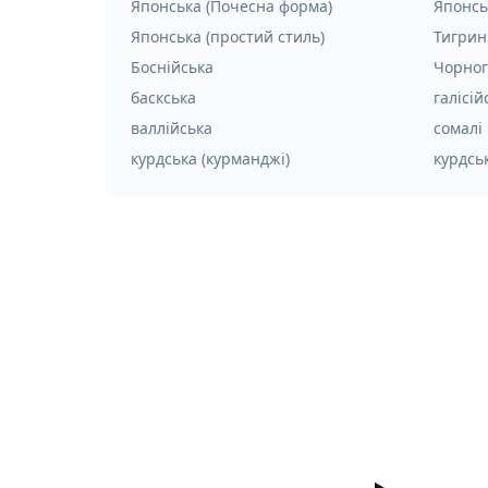
Японська (Почесна форма)
Японсь
Японська (простий стиль)
Тигрин
Боснійська
Чорног
баскська
галісій
валлійська
сомалі
курдська (курманджі)
курдськ