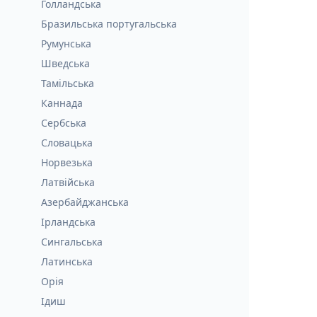
Голландська
Бразильська португальська
Румунська
Шведська
Тамільська
Каннада
Сербська
Словацька
Норвезька
Латвійська
Азербайджанська
Ірландська
Сингальська
Латинська
Орія
Ідиш