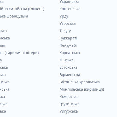
ка
Українська
ійна китайська (Гонконг)
Кантонська
ька французька
Урду
Угорська
ська
Телугу
інська
Гуджараті
лам
Пенджабі
ка (кириличні літери)
Хорватська
а
Фінська
ська
Естонська
ька
Вірменська
нська
Гаїтянська креольська
йська
Монгольська (кирилиця)
ька
Кхмерська
ська
Грузинська
ька
Уйгурська