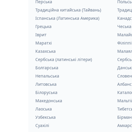
Перська
Польсь
Традиційна китайська (Тайвань)
Традиц
Іспанська (Латинська Америка)
Канадс
Грецька
Чеська
Іврит
Малай
Маратхі
Філіпп
Казахська
Малая
Сербська (латинські літери)
Сербсь
Болгарська
Данськ
Непальська
Словен
Литовська
Албанс
Білоруська
Катало
Македонська
Мальті
Лаоська
Тибетс
Узбекська
Бірман
Суахілі
Амхарс