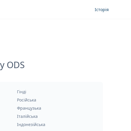
Історія
ду ODS
Гінді
Російська
Французька
Італійська
Індонезійська