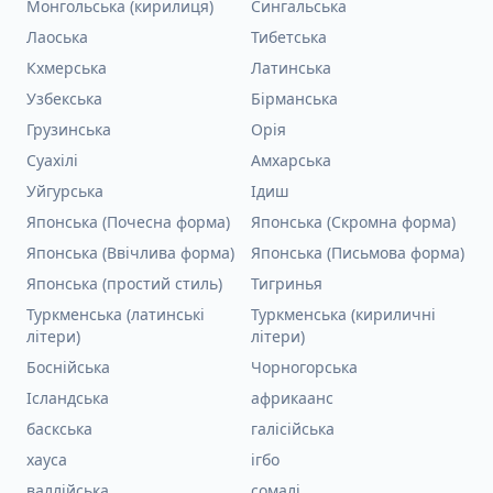
Монгольська (кирилиця)
Сингальська
Лаоська
Тибетська
Кхмерська
Латинська
Узбекська
Бірманська
Грузинська
Орія
Суахілі
Амхарська
Уйгурська
Ідиш
Японська (Почесна форма)
Японська (Скромна форма)
Японська (Ввічлива форма)
Японська (Письмова форма)
Японська (простий стиль)
Тигринья
Туркменська (латинські
Туркменська (кириличні
літери)
літери)
Боснійська
Чорногорська
Ісландська
африкаанс
баскська
галісійська
хауса
ігбо
валлійська
сомалі