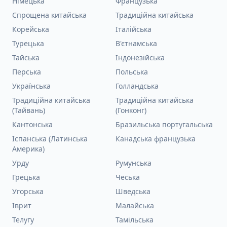
Німецька
Французька
Спрощена китайська
Традиційна китайська
Корейська
Італійська
Турецька
В'єтнамська
Тайська
Індонезійська
Перська
Польська
Українська
Голландська
Традиційна китайська
Традиційна китайська
(Тайвань)
(Гонконг)
Кантонська
Бразильська португальська
Іспанська (Латинська
Канадська французька
Америка)
Урду
Румунська
Грецька
Чеська
Угорська
Шведська
Іврит
Малайська
Телугу
Тамільська