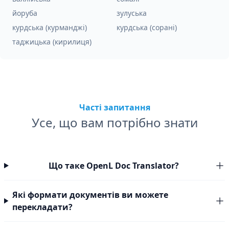
йоруба
зулуська
курдська (курманджі)
курдська (сорані)
таджицька (кирилиця)
Часті запитання
Усе, що вам потрібно знати
Що таке OpenL Doc Translator?
Які формати документів ви можете
перекладати?