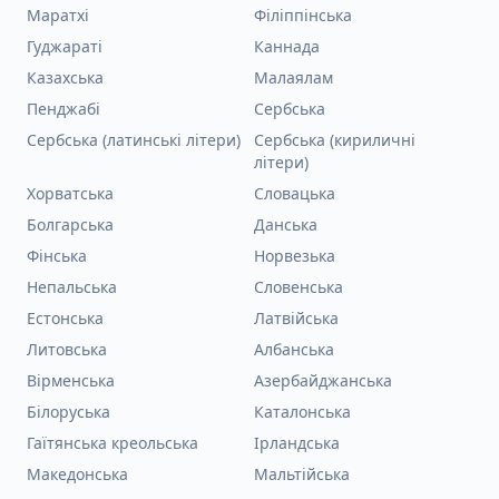
Маратхі
Філіппінська
Гуджараті
Каннада
Казахська
Малаялам
Пенджабі
Сербська
Сербська (латинські літери)
Сербська (кириличні
літери)
Хорватська
Словацька
Болгарська
Данська
Фінська
Норвезька
Непальська
Словенська
Естонська
Латвійська
Литовська
Албанська
Вірменська
Азербайджанська
Білоруська
Каталонська
Гаїтянська креольська
Ірландська
Македонська
Мальтійська