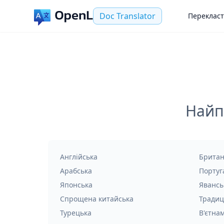
Doc Translator
Переклас
Найп
Англійська
Британ
Арабська
Португ
Японська
Явансь
Спрощена китайська
Традиц
Турецька
В'єтна