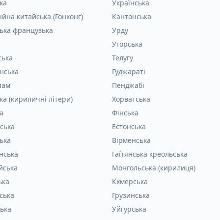
ка
Українська
ійна китайська (Гонконг)
Кантонська
ька французька
Урду
Угорська
ська
Телугу
інська
Гуджараті
лам
Пенджабі
ка (кириличні літери)
Хорватська
а
Фінська
ська
Естонська
ька
Вірменська
нська
Гаїтянська креольська
йська
Монгольська (кирилиця)
ька
Кхмерська
ська
Грузинська
ька
Уйгурська