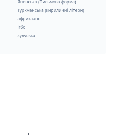
Японська (Письмова форма)
Туркменська (кириличні літери)
африкаанс
ігбо
зулуська