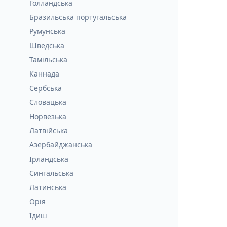
Голландська
Бразильська португальська
Румунська
Шведська
Тамільська
Каннада
Сербська
Словацька
Норвезька
Латвійська
Азербайджанська
Ірландська
Сингальська
Латинська
Орія
Ідиш