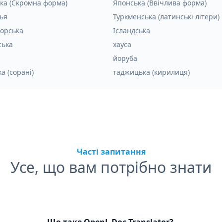
ка (Скромна форма)
Японська (Ввічлива форма)
ья
Туркменська (латинські літери)
орська
Ісландська
ська
хауса
йоруба
а (сорані)
таджицька (кирилиця)
Часті запитання
Усе, що вам потрібно знати