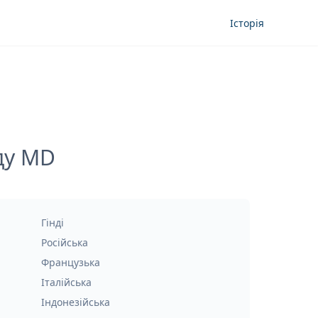
Історія
ду MD
Гінді
Російська
Французька
Італійська
Індонезійська