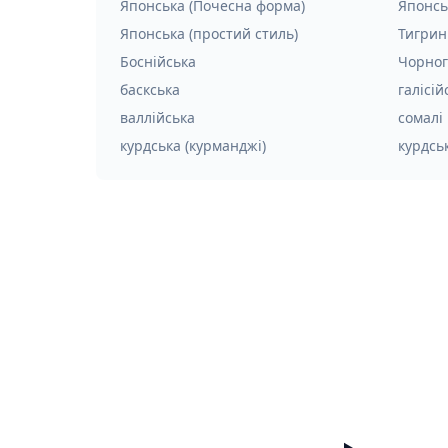
Японська (Почесна форма)
Японсь
Японська (простий стиль)
Тигрин
Боснійська
Чорног
баскська
галісій
валлійська
сомалі
курдська (курманджі)
курдськ