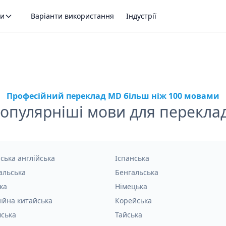
ти
Варіанти використання
Індустрії
Професійний переклад MD більш ніж 100 мовами
опулярніші мови для перекла
ська англійська
Іспанська
альська
Бенгальська
ка
Німецька
ійна китайська
Корейська
мська
Тайська