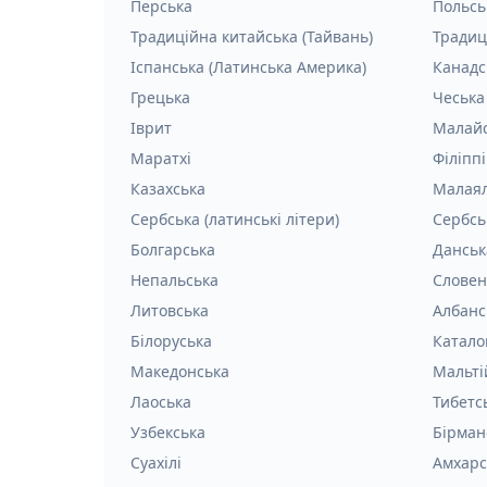
Перська
Польсь
Традиційна китайська (Тайвань)
Традиц
Іспанська (Латинська Америка)
Канадс
Грецька
Чеська
Іврит
Малай
Маратхі
Філіпп
Казахська
Малая
Сербська (латинські літери)
Сербсь
Болгарська
Данськ
Непальська
Словен
Литовська
Албанс
Білоруська
Катало
Македонська
Мальті
Лаоська
Тибетс
Узбекська
Бірман
Суахілі
Амхарс