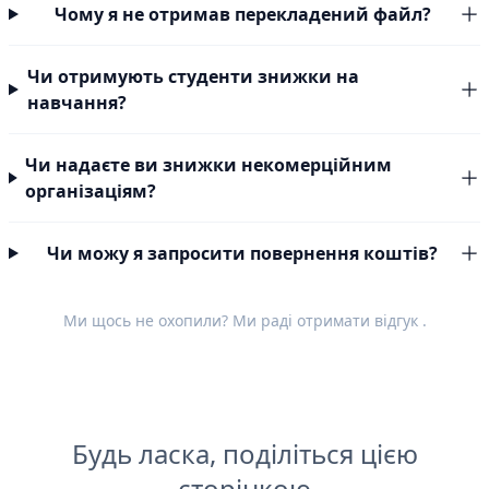
Чому я не отримав перекладений файл?
Чи отримують студенти знижки на
навчання?
Чи надаєте ви знижки некомерційним
організаціям?
Чи можу я запросити повернення коштів?
Ми щось не охопили? Ми раді отримати
відгук
.
Будь ласка, поділіться цією
сторінкою