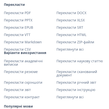
Перекласти
Перекласти PDF
Перекласти DOCX
Перекласти PPTX
Перекласти XLSX
Перекласти EPUB
Перекласти SRT
Перекласти VTT
Перекласти HTML
Перекласти Markdown
Перекласти ZIP-файли
Перекласти CSV
Переглянути всі
Варіанти використання
Перекласти академічні
Перекласти наукову статтю
виписки
Перекласти резюме
Перекласти сканований
документ
Перекласти скріншоти
Перекласти річний звіт
Перекласти звіт
Перекласти інструкцію
Перекласти контракт
Переглянути всі
Популярні мови