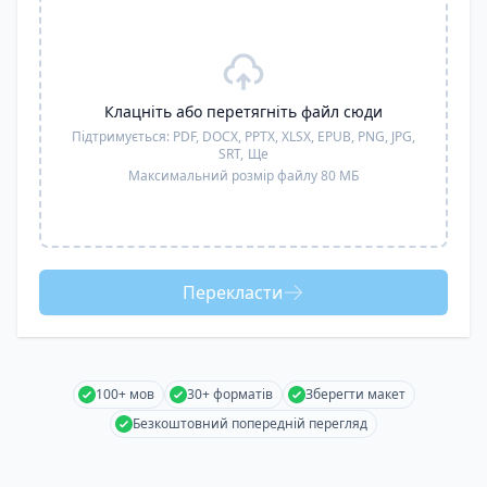
Клацніть або перетягніть файл сюди
Підтримується:
PDF, DOCX, PPTX, XLSX, EPUB, PNG, JPG,
SRT,
Ще
Максимальний розмір файлу 80 МБ
Перекласти
100+ мов
30+ форматів
Зберегти макет
Безкоштовний попередній перегляд