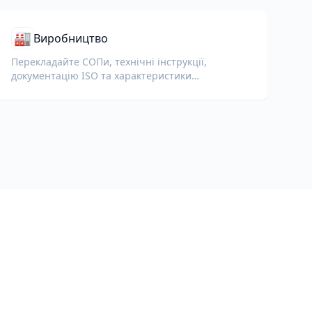
🏭
Виробництво
Перекладайте СОПи, технічні інструкції,
документацію ISO та характеристики
обладнання для глобальних заводів і ланцюгів
постачання.