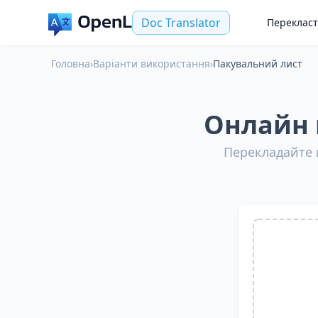
Doc Translator
Переклас
Головна
›
Варіанти використання
›
Пакувальний лист
Онлайн 
Перекладайте п