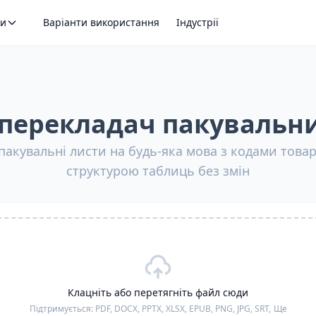
ти
Варіанти використання
Індустрії
перекладач пакувальни
акувальні листи на будь-яка мова з кодами товарі
структурою таблиць без змін
Клацніть або перетягніть файл сюди
Підтримується:
PDF, DOCX, PPTX, XLSX, EPUB, PNG, JPG, SRT,
Ще