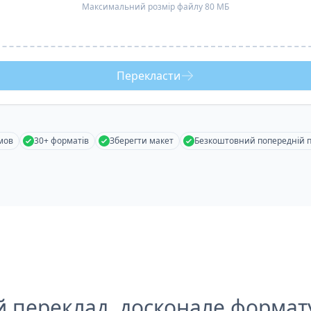
Максимальний розмір файлу 80 МБ
Перекласти
мов
30+ форматів
Зберегти макет
Безкоштовний попередній 
й переклад, досконале формат