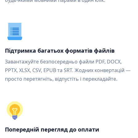
будь-якими мовними парами в один клік.
Підтримка багатьох форматів файлів
Завантажуйте безпосередньо файли PDF, DOCX,
PPTX, XLSX, CSV, EPUB та SRT. Жодних конвертацій —
просто перетягніть, відпустіть і перекладайте.
Попередній перегляд до оплати