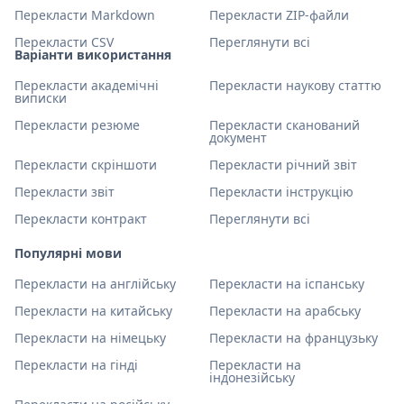
Перекласти Markdown
Перекласти ZIP-файли
Перекласти CSV
Переглянути всі
Варіанти використання
Перекласти академічні
Перекласти наукову статтю
виписки
Перекласти резюме
Перекласти сканований
документ
Перекласти скріншоти
Перекласти річний звіт
Перекласти звіт
Перекласти інструкцію
Перекласти контракт
Переглянути всі
Популярні мови
Перекласти на англійську
Перекласти на іспанську
Перекласти на китайську
Перекласти на арабську
Перекласти на німецьку
Перекласти на французьку
Перекласти на гінді
Перекласти на
індонезійську