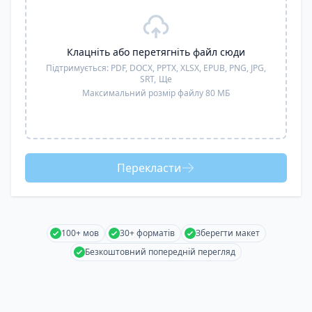
Клацніть або перетягніть файл сюди
Підтримується:
PDF, DOCX, PPTX, XLSX, EPUB, PNG, JPG,
SRT,
Ще
Максимальний розмір файлу 80 МБ
Перекласти
100+ мов
30+ форматів
Зберегти макет
Безкоштовний попередній перегляд