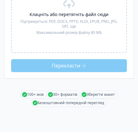
Клацніть або перетягніть файл сюди
Підтримується:
PDF, DOCX, PPTX, XLSX, EPUB, PNG, JPG,
SRT,
Ще
Максимальний розмір файлу 80 МБ
Перекласти
100+ мов
30+ форматів
Зберегти макет
Безкоштовний попередній перегляд