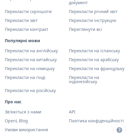
документ
Перекласти скріншоти
Перекласти річний звіт
Перекласти звіт
Перекласти інструкцію
Перекласти контракт
Переглянути всі
Популярні мови
Перекласти на англійську
Перекласти на іспанську
Перекласти на китайську
Перекласти на арабську
Перекласти на німецьку
Перекласти на французьку
Перекласти на гінді
Перекласти на
індонезійську
Перекласти на російську
Про нас
Зв'яжіться з нами
API
OpenL Blog
Політика конфіденційності
Умови використання