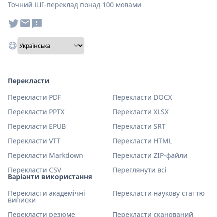
Точний ШІ-переклад понад 100 мовами
Перекласти
Перекласти PDF
Перекласти DOCX
Перекласти PPTX
Перекласти XLSX
Перекласти EPUB
Перекласти SRT
Перекласти VTT
Перекласти HTML
Перекласти Markdown
Перекласти ZIP-файли
Перекласти CSV
Переглянути всі
Варіанти використання
Перекласти академічні
Перекласти наукову статтю
виписки
Перекласти резюме
Перекласти сканований