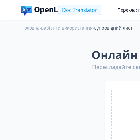
Doc Translator
Переклас
Головна
›
Варіанти використання
›
Супровідний лист
Онлайн 
Перекладайте сві