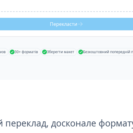
Перекласти
мов
30+ форматів
Зберегти макет
Безкоштовний попередній 
й переклад, досконале формат