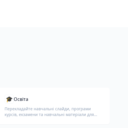
🎓
Освіта
Перекладайте навчальні слайди, програми
курсів, екзамени та навчальні матеріали для
шкіл, університетів і корпоративних навчальних
програм.