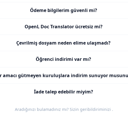
Ödeme bilgilerim güvenli mi?
OpenL Doc Translator ücretsiz mi?
Çevrilmiş dosyam neden elime ulaşmadı?
Öğrenci indirimi var mı?
r amacı gütmeyen kuruluşlara indirim sunuyor musun
İade talep edebilir miyim?
Aradığınızı bulamadınız mı? Sizin
geribildiriminizi
.