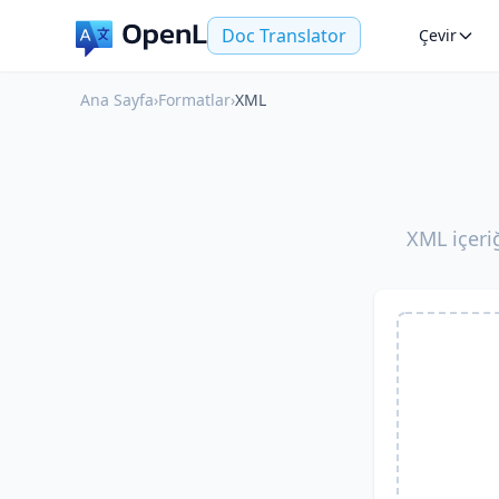
Doc Translator
Çevir
Ana Sayfa
›
Formatlar
›
XML
XML içeriğ