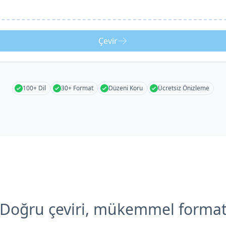
Çevir
100+ Dil
30+ Format
Düzeni Koru
Ücretsiz Önizleme
Doğru çeviri, mükemmel forma