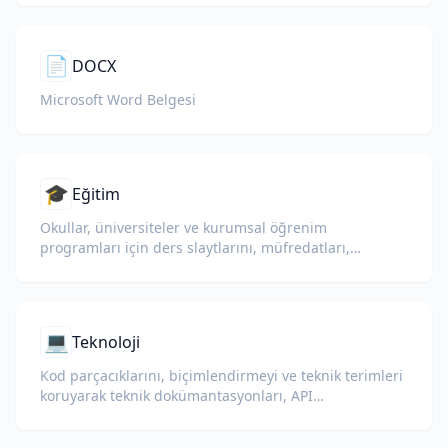
📄
DOCX
Microsoft Word Belgesi
🎓
Eğitim
Okullar, üniversiteler ve kurumsal öğrenim
programları için ders slaytlarını, müfredatları,
sınavları ve eğitim materyallerini çevirin.
💻
Teknoloji
Kod parçacıklarını, biçimlendirmeyi ve teknik terimleri
koruyarak teknik dokümantasyonları, API
referanslarını, teknik raporları ve geliştirici
kılavuzlarını çevirin.