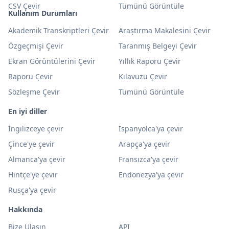
CSV Çevir
Tümünü Görüntüle
Kullanım Durumları
Akademik Transkriptleri Çevir
Araştırma Makalesini Çevir
Özgeçmişi Çevir
Taranmış Belgeyi Çevir
Ekran Görüntülerini Çevir
Yıllık Raporu Çevir
Raporu Çevir
Kılavuzu Çevir
Sözleşme Çevir
Tümünü Görüntüle
En iyi diller
İngilizceye çevir
İspanyolca'ya çevir
Çince'ye çevir
Arapça'ya çevir
Almanca'ya çevir
Fransızca'ya çevir
Hintçe'ye çevir
Endonezya'ya çevir
Rusça'ya çevir
Hakkında
Bize Ulaşın
API