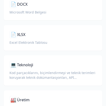
📄
DOCX
Microsoft Word Belgesi
📄
XLSX
Excel Elektronik Tablosu
💻
Teknoloji
Kod parçacıklarını, biçimlendirmeyi ve teknik terimleri
koruyarak teknik dokümantasyonları, API
referanslarını, teknik raporları ve geliştirici
kılavuzlarını çevirin.
🏭
Üretim