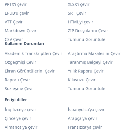
PPTX'i çevir
XLSX'i çevir
EPUB'u çevir
SRT Çevir
VTT Çevir
HTML'yi çevir
Markdown Çevir
ZIP Dosyalarını Çevir
CSV Çevir
Tümünü Görüntüle
Kullanım Durumları
Akademik Transkriptleri Çevir
Araştırma Makalesini Çevir
Özgeçmişi Çevir
Taranmış Belgeyi Çevir
Ekran Görüntülerini Çevir
Yıllık Raporu Çevir
Raporu Çevir
Kılavuzu Çevir
Sözleşme Çevir
Tümünü Görüntüle
En iyi diller
İngilizceye çevir
İspanyolca'ya çevir
Çince'ye çevir
Arapça'ya çevir
Almanca'ya çevir
Fransızca'ya çevir