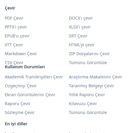
Çevir
PDF Çevir
DOCX'ı çevir
PPTX'i çevir
XLSX'i çevir
EPUB'u çevir
SRT Çevir
VTT Çevir
HTML'yi çevir
Markdown Çevir
ZIP Dosyalarını Çevir
CSV Çevir
Tümünü Görüntüle
Kullanım Durumları
Akademik Transkriptleri Çevir
Araştırma Makalesini Çevir
Özgeçmişi Çevir
Taranmış Belgeyi Çevir
Ekran Görüntülerini Çevir
Yıllık Raporu Çevir
Raporu Çevir
Kılavuzu Çevir
Sözleşme Çevir
Tümünü Görüntüle
En iyi diller