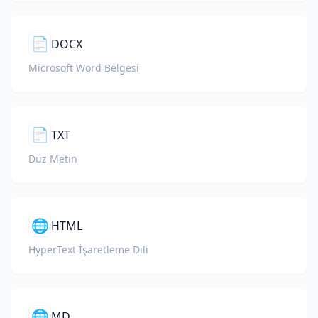
📄
DOCX
Microsoft Word Belgesi
📄
TXT
Düz Metin
🌐
HTML
HyperText İşaretleme Dili
🌐
MD