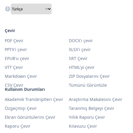
Çevir
PDF Çevir
DOCX'ı çevir
PPTX'i çevir
XLSX'i çevir
EPUB'u çevir
SRT Çevir
VTT Çevir
HTML'yi çevir
Markdown Çevir
ZIP Dosyalarını Çevir
CSV Çevir
Tümünü Görüntüle
Kullanım Durumları
Akademik Transkriptleri Çevir
Araştırma Makalesini Çevir
Özgeçmişi Çevir
Taranmış Belgeyi Çevir
Ekran Görüntülerini Çevir
Yıllık Raporu Çevir
Raporu Çevir
Kılavuzu Çevir