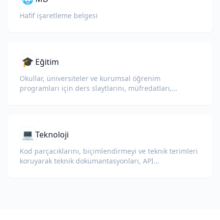
Hafif işaretleme belgesi
🎓
Eğitim
Okullar, üniversiteler ve kurumsal öğrenim
programları için ders slaytlarını, müfredatları,
sınavları ve eğitim materyallerini çevirin.
💻
Teknoloji
Kod parçacıklarını, biçimlendirmeyi ve teknik terimleri
koruyarak teknik dokümantasyonları, API
referanslarını, teknik raporları ve geliştirici
kılavuzlarını çevirin.