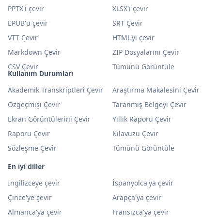
PPTX'i çevir
XLSX'i çevir
EPUB'u çevir
SRT Çevir
VTT Çevir
HTML'yi çevir
Markdown Çevir
ZIP Dosyalarını Çevir
CSV Çevir
Tümünü Görüntüle
Kullanım Durumları
Akademik Transkriptleri Çevir
Araştırma Makalesini Çevir
Özgeçmişi Çevir
Taranmış Belgeyi Çevir
Ekran Görüntülerini Çevir
Yıllık Raporu Çevir
Raporu Çevir
Kılavuzu Çevir
Sözleşme Çevir
Tümünü Görüntüle
En iyi diller
İngilizceye çevir
İspanyolca'ya çevir
Çince'ye çevir
Arapça'ya çevir
Almanca'ya çevir
Fransızca'ya çevir