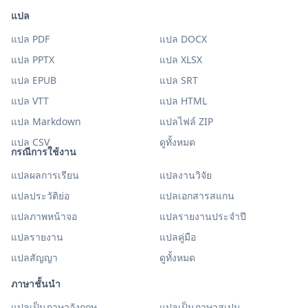
แปล
แปล PDF
แปล DOCX
แปล PPTX
แปล XLSX
แปล EPUB
แปล SRT
แปล VTT
แปล HTML
แปล Markdown
แปลไฟล์ ZIP
แปล CSV
ดูทั้งหมด
กรณีการใช้งาน
แปลผลการเรียน
แปลงานวิจัย
แปลประวัติย่อ
แปลเอกสารสแกน
แปลภาพหน้าจอ
แปลรายงานประจำปี
แปลรายงาน
แปลคู่มือ
แปลสัญญา
ดูทั้งหมด
ภาษาชั้นนำ
แปลเป็นภาษาอังกฤษ
แปลเป็นภาษาสเปน