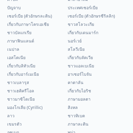
ปัญจาบ
ประเทศเซอร์เบีย
เซอร์เบีย (ตัวอักษรละติน)
เซอร์เบีย (ตัวอักษรซีริลลิก)
เกี่ยวกับภาษาโครเอเชีย
ชาวสโลวะเกีย
ชาวบัลแกเรีย
เกี่ยวกับเดนมาร์ก
ภาษาฟินแลนด์
นอร์เวย์
เนปาล
สโลวีเนีย
เอสโตเนีย
เกี่ยวกับลัตเวีย
เกี่ยวกับลิทัวเนีย
ชาวแอลเบเนีย
เกี่ยวกับอาร์เมเนีย
อาเซอร์ไบจัน
ชาวเบลารุส
คาตาลัน
ชาวเฮติครีโอล
เกี่ยวกับไอริช
ชาวมาซิโดเนีย
ภาษามอลตา
มองโกเลีย (Cyrillic)
สิงหล
ลาว
ชาวทิเบต
เขมรตัว
ภาษาละติน
อุซเบก
พม่า