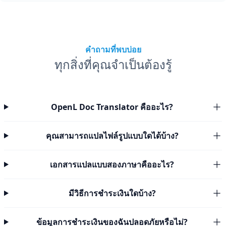
คำถามที่พบบ่อย
ทุกสิ่งที่คุณจำเป็นต้องรู้
OpenL Doc Translator คืออะไร?
คุณสามารถแปลไฟล์รูปแบบใดได้บ้าง?
เอกสารแปลแบบสองภาษาคืออะไร?
มีวิธีการชำระเงินใดบ้าง?
ข้อมูลการชำระเงินของฉันปลอดภัยหรือไม่?