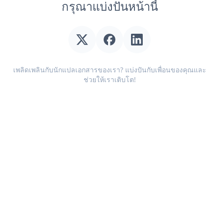
กรุณาแบ่งปันหน้านี้
เพลิดเพลินกับนักแปลเอกสารของเรา? แบ่งปันกับเพื่อนของคุณและ
ช่วยให้เราเติบโต!