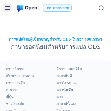
Doc Translator
การแปลโดยผู้เชี่ยวชาญสำหรับ ODS ในกว่า 100 ภาษา
ภาษายอดนิยมสำหรับการแปล ODS
ภาษาอังกฤษ
อังกฤษแบบบริติช
เกี่ยวกับภาษาสเปน
ภาษาฮินดี
ภาษาอาหรับ
ชาวโปรตุเกส
เบงกอล
ชาวรัสเซีย
ญี่ปุ่น
ชวา
ชาวเยอรมัน
ภาษาฝรั่งเศส
ภาษาจีนง่ายๆ
จีนโบราณ