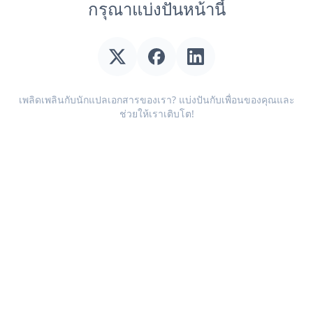
กรุณาแบ่งปันหน้านี้
เพลิดเพลินกับนักแปลเอกสารของเรา? แบ่งปันกับเพื่อนของคุณและ
ช่วยให้เราเติบโต!