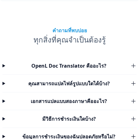
คำถามที่พบบ่อย
ทุกสิ่งที่คุณจำเป็นต้องรู้
OpenL Doc Translator คืออะไร?
คุณสามารถแปลไฟล์รูปแบบใดได้บ้าง?
เอกสารแปลแบบสองภาษาคืออะไร?
มีวิธีการชำระเงินใดบ้าง?
ข้อมูลการชำระเงินของฉันปลอดภัยหรือไม่?