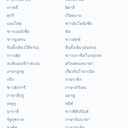
เกาหลี
อิตาลี
ตุรกี
เวียดนาม
แบบไทย
ชาวอินโดนีเซีย
ชาวเปอร์เซีย
ขัด
ชาวยูเครน
ชาวดัตช์
จีนดั้งเดิม (ไต้หวัน)
จีนดั้งเดิม (ฮ่องกง)
กวางตุ้ง
ชาวบราซิลโปรตุเกส
ละตินอเมริกาสเปน
ฝรั่งเศสแคนาดา
ภาษาอูรดู
เกี่ยวกับโรมาเนีย
กรีก
ภาษาเช็ก
ชาวฮังการี
ภาษาสวีเดน
ภาษาฮีบรู
มลายู
เตลูกู
ทมิฬ
มาราธี
ชาวฟิลิปปินส์
รัฐคุชราต
ภาษากันนาดา
คาซัค
มาลายาลัม