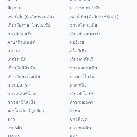
ปัญจาบ
ประเทศเซอร์เบีย
เซอร์เบีย (ตัวอักษรละติน)
เซอร์เบีย (ตัวอักษรซีริลลิก)
เกี่ยวกับภาษาโครเอเชีย
ชาวสโลวะเกีย
ชาวบัลแกเรีย
เกี่ยวกับเดนมาร์ก
ภาษาฟินแลนด์
นอร์เวย์
เนปาล
สโลวีเนีย
เอสโตเนีย
เกี่ยวกับลัตเวีย
เกี่ยวกับลิทัวเนีย
ชาวแอลเบเนีย
เกี่ยวกับอาร์เมเนีย
อาเซอร์ไบจัน
ชาวเบลารุส
คาตาลัน
ชาวเฮติครีโอล
เกี่ยวกับไอริช
ชาวมาซิโดเนีย
ภาษามอลตา
มองโกเลีย (Cyrillic)
สิงหล
ลาว
ชาวทิเบต
เขมรตัว
ภาษาละติน
อุซเบก
พม่า