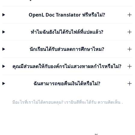
OpenL Doc Translator ฟรีหรือไม่?
ทำไมฉันยังไม่ได้รับไฟล์ที่แปลแล้ว?
นักเรียนได้รับส่วนลดการศึกษาไหม?
คุณมีส่วนลดให้กับองค์กรไม่แสวงหาผลกำไรหรือไม่?
ฉันสามารถขอคืนเงินได้หรือไม่?
มีอะไรที่เราไม่ได้ครอบคลุม? เรายินดีที่จะได้รับ
ความคิดเห็น
.