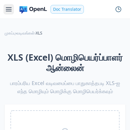
Doc Translator
முகப்பு
›
வடிவங்கள்
›
XLS
XLS (Excel) மொழிபெயர்ப்பாளர்
ஆன்லைன்
பாரம்பரிய Excel வடிவமைப்பை பாதுகாத்தபடி XLS-ஐ
எந்த மொழியும் மொழிக்கு மொழிபெயர்க்கவும்