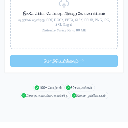
இங்கே கிளிக் செய்யவும் அல்லது கோப்பை விடவும்
ஆதரிக்கப்படுகிறது:
PDF, DOCX, PPTX, XLSX, EPUB, PNG, JPG,
SRT,
மேலும்
அதிகபட்ச கோப்பு அளவு 80 MB
மொழிபெயர்க்கவும்
100+ மொழிகள்
30+ வடிவங்கள்
அசல் தளவமைப்பை வைத்திரு
இலவச முன்னோட்டம்