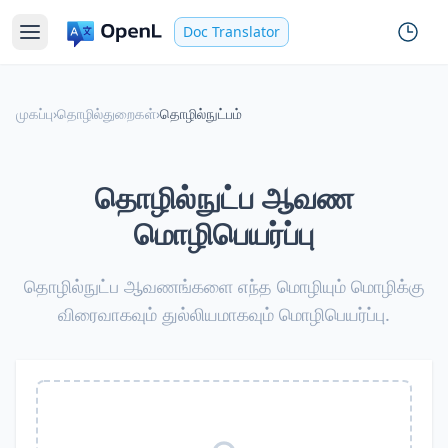
Doc Translator
முகப்பு
›
தொழில்துறைகள்
›
தொழில்நுட்பம்
தொழில்நுட்ப ஆவண
மொழிபெயர்ப்பு
தொழில்நுட்ப ஆவணங்களை எந்த மொழியும் மொழிக்கு
விரைவாகவும் துல்லியமாகவும் மொழிபெயர்ப்பு.