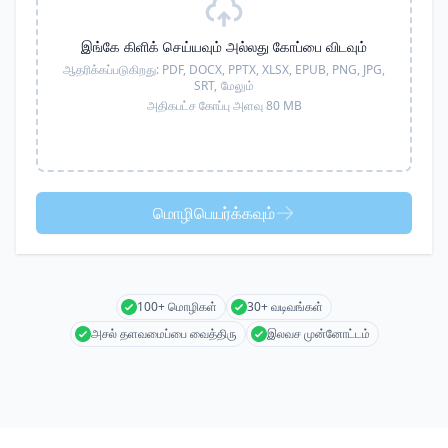
இங்கே கிளிக் செய்யவும் அல்லது கோப்பை விடவும்
ஆதரிக்கப்படுகிறது:
PDF, DOCX, PPTX, XLSX, EPUB, PNG, JPG,
SRT,
மேலும்
அதிகபட்ச கோப்பு அளவு 80 MB
மொழிபெயர்க்கவும்
100+ மொழிகள்
30+ வடிவங்கள்
அசல் தளவமைப்பை வைத்திரு
இலவச முன்னோட்டம்