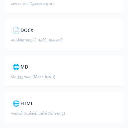
கையடக்க ஆவண வடிவம்
📄
DOCX
மைக்ரோசாஃப்ட் வேர்ட் ஆவணம்
🌐
MD
வெற்று உரை (Markdown)
🌐
HTML
ஹைபர் டெக்ஸ்ட் மார்க்அப் மொழி