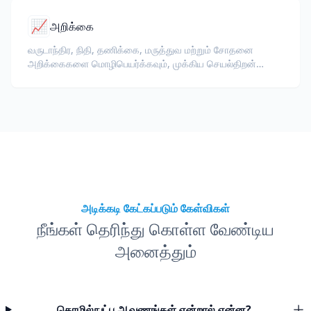
📈
அறிக்கை
வருடாந்திர, நிதி, தணிக்கை, மருத்துவ மற்றும் சோதனை
அறிக்கைகளை மொழிபெயர்க்கவும், முக்கிய செயல்திறன்
குறியீடுகள், ஒழுங்குமுறை சொற்கள், மதிப்பாய்வாளர் குறிப்புகள்
மற்றும் ஆதார ஆவணங்களை பாதுகாப்பதுடன்.
அடிக்கடி கேட்கப்படும் கேள்விகள்
நீங்கள் தெரிந்து கொள்ள வேண்டிய
அனைத்தும்
தொழில்நுட்ப ஆவணங்கள் என்றால் என்ன?