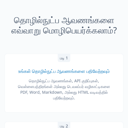
தொழில்நுட்ப ஆவணங்களை
எவ்வாறு மொழிபெயர்க்கலாம்?
படி 1
உங்கள் தொழில்நுட்ப ஆவணங்களை பதிவேற்றவும்
தொழில்நுட்ப ஆவணங்கள், API குறிப்புகள்,
வெள்ளைபத்திரங்கள் அல்லது டெவலப்பர் வழிகாட்டிகளை
PDF, Word, Markdown, அல்லது HTML வடிவத்தில்
பதிவேற்றவும்.
படி 2