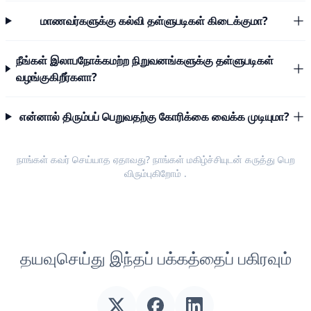
மாணவர்களுக்கு கல்வி தள்ளுபடிகள் கிடைக்குமா?
நீங்கள் இலாபநோக்கமற்ற நிறுவனங்களுக்கு தள்ளுபடிகள்
வழங்குகிறீர்களா?
என்னால் திரும்பப் பெறுவதற்கு கோரிக்கை வைக்க முடியுமா?
நாங்கள் கவர் செய்யாத ஏதாவது? நாங்கள் மகிழ்ச்சியுடன்
கருத்து பெற
விரும்புகிறோம்
.
தயவுசெய்து இந்தப் பக்கத்தைப் பகிரவும்