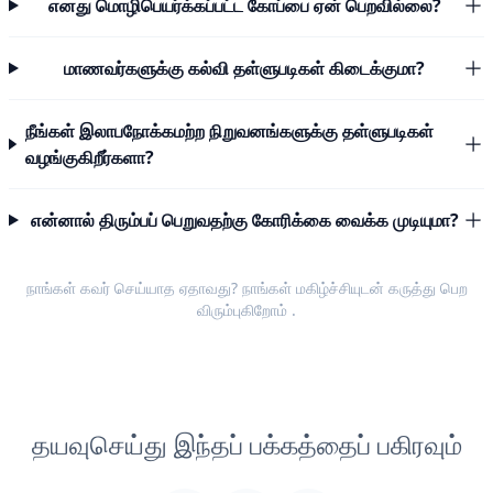
எனது மொழிபெயர்க்கப்பட்ட கோப்பை ஏன் பெறவில்லை?
மாணவர்களுக்கு கல்வி தள்ளுபடிகள் கிடைக்குமா?
நீங்கள் இலாபநோக்கமற்ற நிறுவனங்களுக்கு தள்ளுபடிகள்
வழங்குகிறீர்களா?
என்னால் திரும்பப் பெறுவதற்கு கோரிக்கை வைக்க முடியுமா?
நாங்கள் கவர் செய்யாத ஏதாவது? நாங்கள் மகிழ்ச்சியுடன்
கருத்து பெற
விரும்புகிறோம்
.
தயவுசெய்து இந்தப் பக்கத்தைப் பகிரவும்