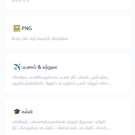
🖼️
PNG
போர்டபிள் நெட்வொர்க் கிராபிக்ஸ்
✈️
பயணம் & சுற்றுலா
சர்வதேச பயணிகளுக்காக பயண திட்டங்கள், முன்பதிவு
உறுதிப்பத்திரங்கள், ஹோட்டல் வழிகாட்டிகள் மற்றும் விசா
ஆவணங்களை மொழிபெயர்க்கவும்.
🎓
கல்வி
பள்ளிகள், பல்கலைக்கழகங்கள் மற்றும் நிறுவன பயிற்சி
திட்டங்களுக்கு பாடத்திட்ட ஸ்லைட்கள், பாடத்திட்டங்கள்,
தேர்வுகள் மற்றும் பயிற்சி பொருட்களை மொழிபெயர்க்கவும்.