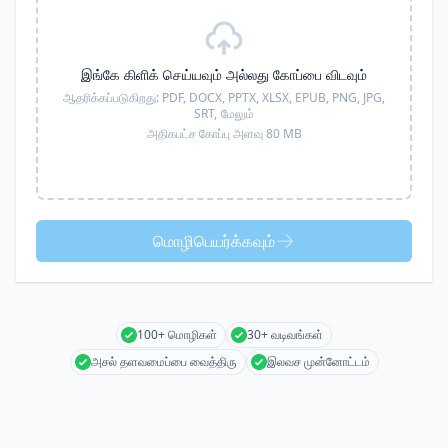
இங்கே கிளிக் செய்யவும் அல்லது கோப்பை விடவும்
ஆதரிக்கப்படுகிறது:
PDF, DOCX, PPTX, XLSX, EPUB, PNG, JPG,
SRT,
மேலும்
அதிகபட்ச கோப்பு அளவு 80 MB
மொழிபெயர்க்கவும்
100+ மொழிகள்
30+ வடிவங்கள்
அசல் தளவமைப்பை வைத்திரு
இலவச முன்னோட்டம்