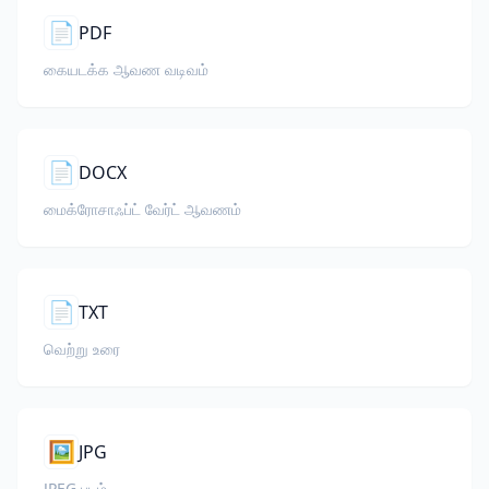
📄
PDF
கையடக்க ஆவண வடிவம்
📄
DOCX
மைக்ரோசாஃப்ட் வேர்ட் ஆவணம்
📄
TXT
வெற்று உரை
🖼️
JPG
JPEG படம்