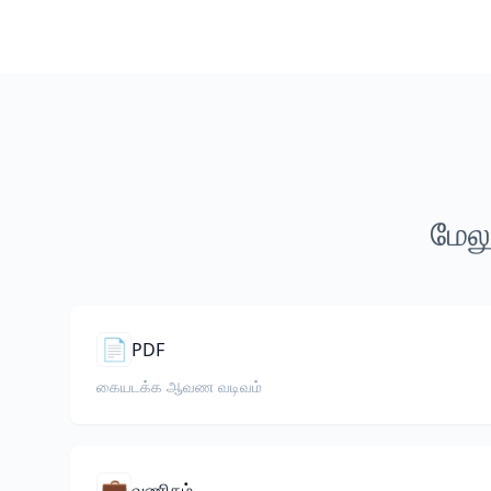
மேலு
📄
PDF
கையடக்க ஆவண வடிவம்
💼
வணிகம்