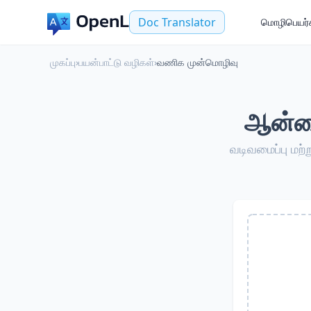
Doc Translator
மொழிபெயர்க
முகப்பு
›
பயன்பாட்டு வழிகள்
›
வணிக முன்மொழிவு
ஆன்லை
வடிவமைப்பு மற