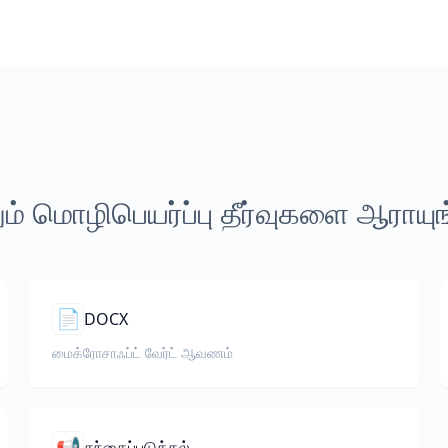
ம் மொழிபெயர்ப்பு தீர்வுகளை ஆராயு
📄
DOCX
மைக்ரோசாஃப்ட் வேர்ட் ஆவணம்
📢
சந்தைப்படுத்தல்