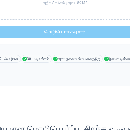
அதிகபட்ச கோப்பு அளவு 80 MB
மொழிபெயர்க்கவும்
0+ மொழிகள்
30+ வடிவங்கள்
அசல் தளவமைப்பை வைத்திரு
இலவச முன்னோ
லியமான மொழிபெயர்ப்பு, சிறந்த வடிவம