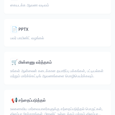
கையடக்க ஆவண வடிவம்
📄
PPTX
பவர் பாயிண்ட் வழங்கல்
🛒
மின்னணு வர்த்தகம்
உங்கள் ஆன்லைன் கடைக்கான தயாரிப்பு பக்கங்கள், பட்டியல்கள்
மற்றும் மார்க்கெட்டிங் ஆவணங்களை மொழிபெயர்க்கவும்.
📢
சந்தைப்படுத்தல்
உலகளாவிய பார்வையாளர்களுக்கு சந்தைப்படுத்தல் பொருட்கள்,
விளம்பர பிரச்சாரங்கள், பிராண்ட் உள்ளடக்கம் மற்றும் விளம்பர