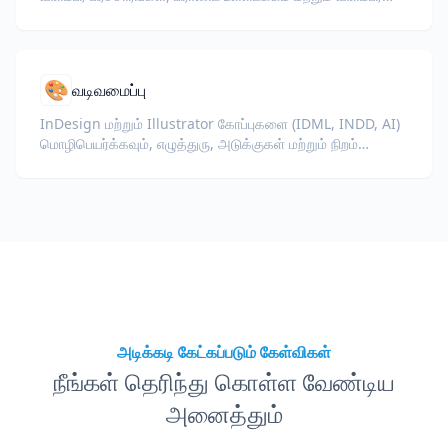
ஆவணங்களை மொழிபெயர்க்கவும்.
🎨
வடிவமைப்பு
InDesign மற்றும் Illustrator கோப்புகளை (IDML, INDD, AI)
மொழிபெயர்க்கவும், எழுத்துரு, அடுக்குகள் மற்றும் நிறம்
சுயவிவரங்களை வடிவமைப்பாளர்கள் மற்றும் பிராண்ட்
குழுக்களுக்கு மாற்றாமல் பாதுகாக்கவும்.
அடிக்கடி கேட்கப்படும் கேள்விகள்
நீங்கள் தெரிந்து கொள்ள வேண்டிய
அனைத்தும்