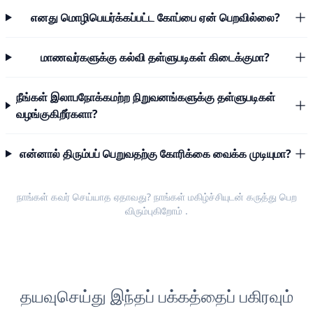
எனது மொழிபெயர்க்கப்பட்ட கோப்பை ஏன் பெறவில்லை?
மாணவர்களுக்கு கல்வி தள்ளுபடிகள் கிடைக்குமா?
நீங்கள் இலாபநோக்கமற்ற நிறுவனங்களுக்கு தள்ளுபடிகள்
வழங்குகிறீர்களா?
என்னால் திரும்பப் பெறுவதற்கு கோரிக்கை வைக்க முடியுமா?
நாங்கள் கவர் செய்யாத ஏதாவது? நாங்கள் மகிழ்ச்சியுடன்
கருத்து பெற
விரும்புகிறோம்
.
தயவுசெய்து இந்தப் பக்கத்தைப் பகிரவும்