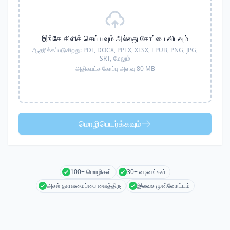
இங்கே கிளிக் செய்யவும் அல்லது கோப்பை விடவும்
ஆதரிக்கப்படுகிறது:
PDF, DOCX, PPTX, XLSX, EPUB, PNG, JPG,
SRT,
மேலும்
அதிகபட்ச கோப்பு அளவு 80 MB
மொழிபெயர்க்கவும்
100+ மொழிகள்
30+ வடிவங்கள்
அசல் தளவமைப்பை வைத்திரு
இலவச முன்னோட்டம்