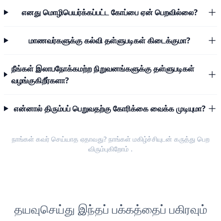
எனது மொழிபெயர்க்கப்பட்ட கோப்பை ஏன் பெறவில்லை?
மாணவர்களுக்கு கல்வி தள்ளுபடிகள் கிடைக்குமா?
நீங்கள் இலாபநோக்கமற்ற நிறுவனங்களுக்கு தள்ளுபடிகள்
வழங்குகிறீர்களா?
என்னால் திரும்பப் பெறுவதற்கு கோரிக்கை வைக்க முடியுமா?
நாங்கள் கவர் செய்யாத ஏதாவது? நாங்கள் மகிழ்ச்சியுடன்
கருத்து பெற
விரும்புகிறோம்
.
தயவுசெய்து இந்தப் பக்கத்தைப் பகிரவும்