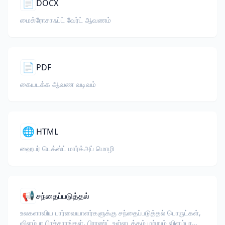
📄
DOCX
மைக்ரோசாஃப்ட் வேர்ட் ஆவணம்
📄
PDF
கையடக்க ஆவண வடிவம்
🌐
HTML
ஹைபர் டெக்ஸ்ட் மார்க்அப் மொழி
📢
சந்தைப்படுத்தல்
உலகளாவிய பார்வையாளர்களுக்கு சந்தைப்படுத்தல் பொருட்கள்,
விளம்பர பிரச்சாரங்கள், பிராண்ட் உள்ளடக்கம் மற்றும் விளம்பர