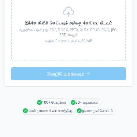
இங்கே கிளிக் செய்யவும் அல்லது கோப்பை விடவும்
ஆதரிக்கப்படுகிறது:
PDF, DOCX, PPTX, XLSX, EPUB, PNG, JPG,
SRT,
மேலும்
அதிகபட்ச கோப்பு அளவு 80 MB
மொழிபெயர்க்கவும்
100+ மொழிகள்
30+ வடிவங்கள்
அசல் தளவமைப்பை வைத்திரு
இலவச முன்னோட்டம்