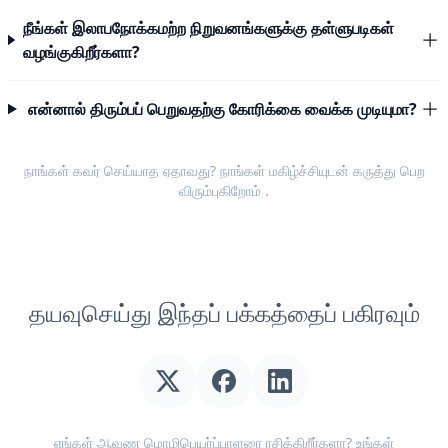
நீங்கள் இலாபநோக்கமற்ற நிறுவனங்களுக்கு தள்ளுபடிகள்
வழங்குகிறீர்களா?
என்னால் திரும்பப் பெறுவதற்கு கோரிக்கை வைக்க முடியுமா?
நாங்கள் கவர் செய்யாத ஏதாவது? நாங்கள் மகிழ்ச்சியுடன்
கருத்து பெற
விரும்புகிறோம்
.
தயவுசெய்து இந்தப் பக்கத்தைப் பகிரவும்
எங்கள் ஆவண மொழிபெயர்ப்பாளரை ரசிக்கிறீர்களா? உங்கள்