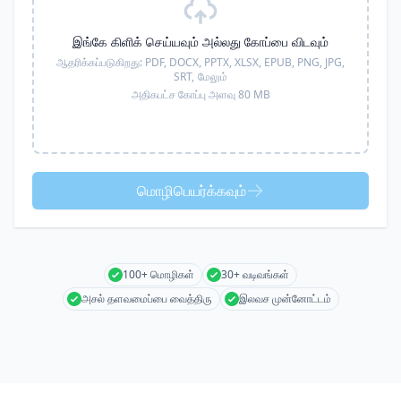
இங்கே கிளிக் செய்யவும் அல்லது கோப்பை விடவும்
ஆதரிக்கப்படுகிறது:
PDF, DOCX, PPTX, XLSX, EPUB, PNG, JPG,
SRT,
மேலும்
அதிகபட்ச கோப்பு அளவு 80 MB
மொழிபெயர்க்கவும்
100+ மொழிகள்
30+ வடிவங்கள்
அசல் தளவமைப்பை வைத்திரு
இலவச முன்னோட்டம்