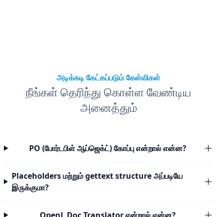
அடிக்கடி கேட்கப்படும் கேள்விகள்
நீங்கள் தெரிந்து கொள்ள வேண்டிய
அனைத்தும்
PO (போர்டபிள் ஆப்ஜெக்ட்) கோப்பு என்றால் என்ன?
Placeholders மற்றும் gettext structure அப்படியே
இருக்குமா?
OpenL Doc Translator என்றால் என்ன?