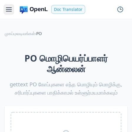
Doc Translator
முகப்பு
›
வடிவங்கள்
›
PO
PO மொழிபெயர்ப்பாளர்
ஆன்லைன்
gettext PO கோப்புகளை எந்த மொழியும் மொழிக்கு,
சரிபார்ப்புகளை பாதிக்காமல் உள்ளூர்மயமாக்கவும்