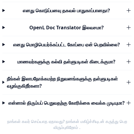
எனது கொடுப்பனவு தகவல் பாதுகாப்பானதா?
OpenL Doc Translator இலவசமா?
எனது மொழிபெயர்க்கப்பட்ட கோப்பை ஏன் பெறவில்லை?
மாணவர்களுக்கு கல்வி தள்ளுபடிகள் கிடைக்குமா?
நீங்கள் இலாபநோக்கமற்ற நிறுவனங்களுக்கு தள்ளுபடிகள்
வழங்குகிறீர்களா?
என்னால் திரும்பப் பெறுவதற்கு கோரிக்கை வைக்க முடியுமா?
நாங்கள் கவர் செய்யாத ஏதாவது? நாங்கள் மகிழ்ச்சியுடன்
கருத்து பெற
விரும்புகிறோம்
.