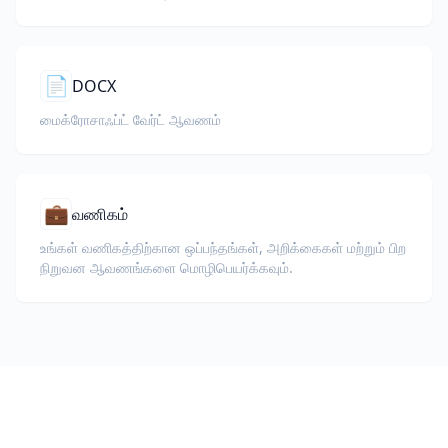
📄
DOCX
மைக்ரோசாஃப்ட் வேர்ட் ஆவணம்
💼
வணிகம்
உங்கள் வணிகத்திற்கான ஒப்பந்தங்கள், அறிக்கைகள் மற்றும் பிற
நிறுவன ஆவணங்களை மொழிபெயர்க்கவும்.