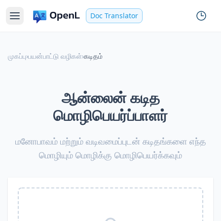
Doc Translator
முகப்பு
›
பயன்பாட்டு வழிகள்
›
கடிதம்
ஆன்லைன் கடித
மொழிபெயர்ப்பாளர்
மனோபாவம் மற்றும் வடிவமைப்புடன் கடிதங்களை எந்த
மொழியும் மொழிக்கு மொழிபெயர்க்கவும்