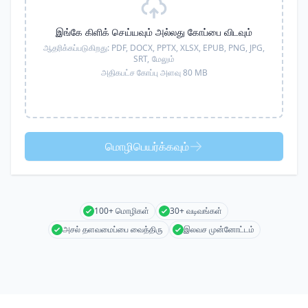
இங்கே கிளிக் செய்யவும் அல்லது கோப்பை விடவும்
ஆதரிக்கப்படுகிறது:
PDF, DOCX, PPTX, XLSX, EPUB, PNG, JPG,
SRT,
மேலும்
அதிகபட்ச கோப்பு அளவு 80 MB
மொழிபெயர்க்கவும்
100+ மொழிகள்
30+ வடிவங்கள்
அசல் தளவமைப்பை வைத்திரு
இலவச முன்னோட்டம்