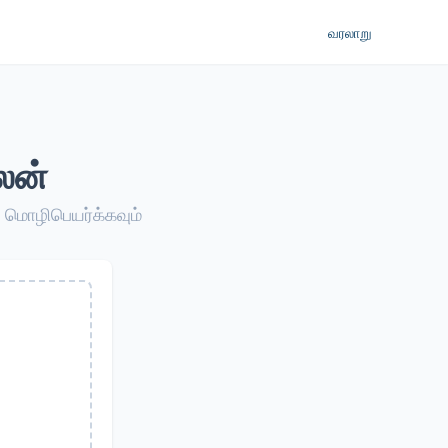
வரலாறு
ைன்
் மொழிபெயர்க்கவும்