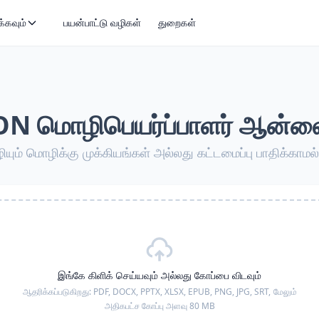
்கவும்
பயன்பாட்டு வழிகள்
துறைகள்
ON மொழிபெயர்ப்பாளர் ஆன்ல
ும் மொழிக்கு முக்கியங்கள் அல்லது கட்டமைப்பு பாதிக்காமல
இங்கே கிளிக் செய்யவும் அல்லது கோப்பை விடவும்
ஆதரிக்கப்படுகிறது:
PDF, DOCX, PPTX, XLSX, EPUB, PNG, JPG, SRT,
மேலும்
அதிகபட்ச கோப்பு அளவு 80 MB