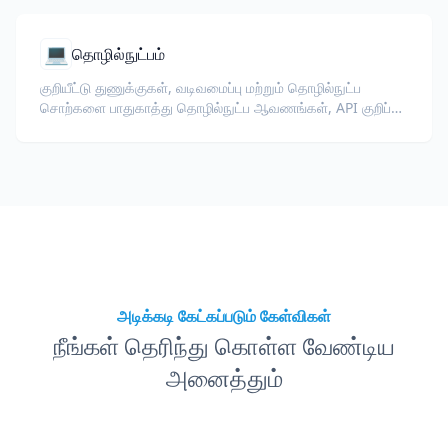
💻
தொழில்நுட்பம்
குறியீட்டு துணுக்குகள், வடிவமைப்பு மற்றும் தொழில்நுட்ப
சொற்களை பாதுகாத்து தொழில்நுட்ப ஆவணங்கள், API குறிப்பு,
வெள்ளைபத்திரங்கள் மற்றும் டெவலப்பர் வழிகாட்டிகளை
மொழிபெயர்க்கவும்.
அடிக்கடி கேட்கப்படும் கேள்விகள்
நீங்கள் தெரிந்து கொள்ள வேண்டிய
அனைத்தும்