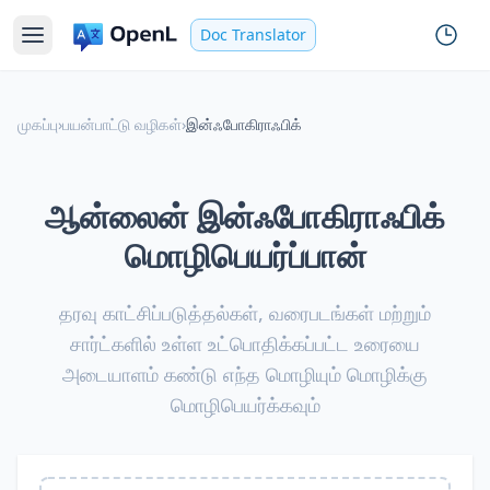
Doc Translator
முகப்பு
›
பயன்பாட்டு வழிகள்
›
இன்ஃபோகிராஃபிக்
ஆன்லைன் இன்ஃபோகிராஃபிக்
மொழிபெயர்ப்பான்
தரவு காட்சிப்படுத்தல்கள், வரைபடங்கள் மற்றும்
சார்ட்களில் உள்ள உட்பொதிக்கப்பட்ட உரையை
அடையாளம் கண்டு எந்த மொழியும் மொழிக்கு
மொழிபெயர்க்கவும்