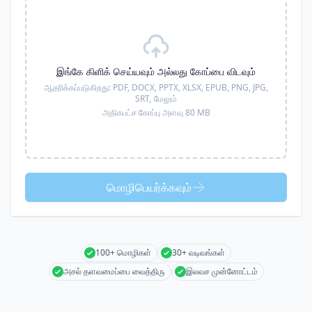
இங்கே கிளிக் செய்யவும் அல்லது கோப்பை விடவும்
ஆதரிக்கப்படுகிறது:
PDF, DOCX, PPTX, XLSX, EPUB, PNG, JPG,
SRT,
மேலும்
அதிகபட்ச கோப்பு அளவு 80 MB
மொழிபெயர்க்கவும்
100+ மொழிகள்
30+ வடிவங்கள்
அசல் தளவமைப்பை வைத்திரு
இலவச முன்னோட்டம்