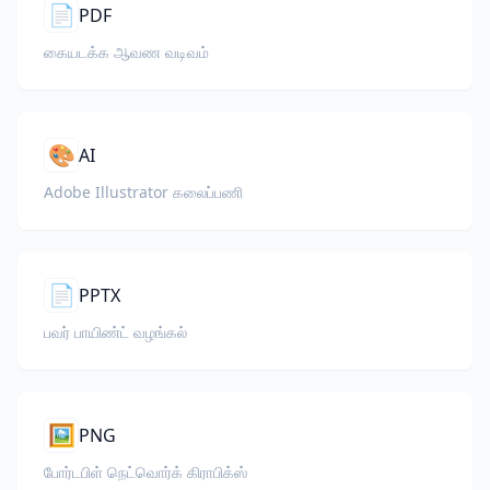
📄
PDF
கையடக்க ஆவண வடிவம்
🎨
AI
Adobe Illustrator கலைப்பணி
📄
PPTX
பவர் பாயிண்ட் வழங்கல்
🖼️
PNG
போர்டபிள் நெட்வொர்க் கிராபிக்ஸ்