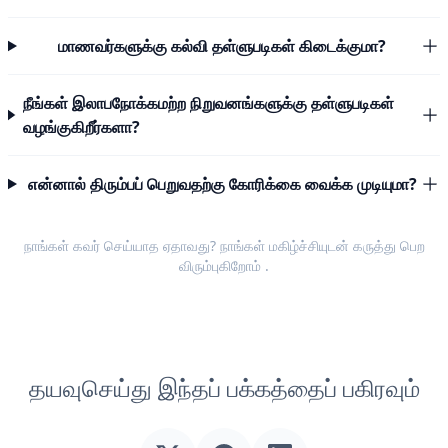
மாணவர்களுக்கு கல்வி தள்ளுபடிகள் கிடைக்குமா?
நீங்கள் இலாபநோக்கமற்ற நிறுவனங்களுக்கு தள்ளுபடிகள்
வழங்குகிறீர்களா?
என்னால் திரும்பப் பெறுவதற்கு கோரிக்கை வைக்க முடியுமா?
நாங்கள் கவர் செய்யாத ஏதாவது? நாங்கள் மகிழ்ச்சியுடன்
கருத்து பெற
விரும்புகிறோம்
.
தயவுசெய்து இந்தப் பக்கத்தைப் பகிரவும்