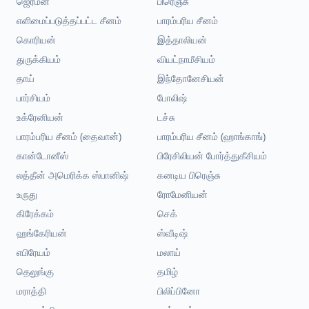
ஜெர்மன்
பிரெஞ்சு
எளிமைப்படுத்தப்பட்ட சீனம்
பாரம்பரிய சீனம்
கொரியன்
இத்தாலியன்
துருக்கியம்
வியட்நாமீசியம்
தாய்
இந்தோனேசியன்
பார்சியம்
போலிஷ்
உக்ரேனியன்
டச்சு
பாரம்பரிய சீனம் (தைவான்)
பாரம்பரிய சீனம் (ஹாங்காங்)
கான்டோனீஸ்
பிரேசிலியன் போர்த்துகீசியம்
லத்தீன் அமெரிக்க ஸ்பானிஷ்
கனடிய பிரெஞ்சு
உருது
ரோமேனியன்
கிரேக்கம்
செக்
ஹங்கேரியன்
ஸ்வீடிஷ்
எபிரேயம்
மலாய்
தெலுங்கு
தமிழ்
மராத்தி
பிலிப்பினோ