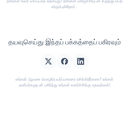
நாங்கள் கவர் செய்யாத ஏதாவது? நாங்கள் மகிழ்ச்சியுடன்
கருத்து பெற
விரும்புகிறோம்
.
தயவுசெய்து இந்தப் பக்கத்தைப் பகிரவும்
எங்கள் ஆவண மொழிபெயர்ப்பாளரை ரசிக்கிறீர்களா? உங்கள்
நண்பர்களுடன் பகிர்ந்து எங்கள் வளர்ச்சிக்கு உதவுங்கள்!