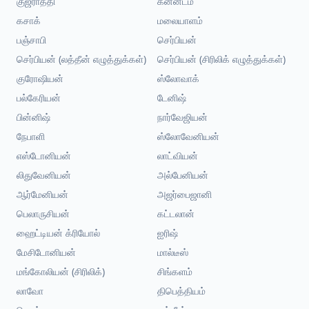
குஜராத்தி
கன்னடம்
கசாக்
மலையாளம்
பஞ்சாபி
செர்பியன்
செர்பியன் (லத்தீன் எழுத்துக்கள்)
செர்பியன் (சிரிலிக் எழுத்துக்கள்)
குரோஷியன்
ஸ்லோவாக்
பல்கேரியன்
டேனிஷ்
பின்னிஷ்
நார்வேஜியன்
நேபாளி
ஸ்லோவேனியன்
எஸ்டோனியன்
லாட்வியன்
லிதுவேனியன்
அல்பேனியன்
ஆர்மேனியன்
அஜர்பைஜானி
பெலாருசியன்
கட்டலான்
ஹைட்டியன் க்ரியோல்
ஐரிஷ்
மேசிடோனியன்
மால்டீஸ்
மங்கோலியன் (சிரிலிக்)
சிங்களம்
லாவோ
திபெத்தியம்