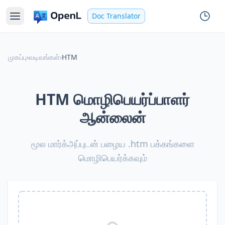
Doc Translator
முகப்பு
›
வடிவங்கள்
›
HTM
HTM மொழிபெயர்ப்பாளர்
ஆன்லைன்
மூல மார்க்அப்புடன் பழைய .htm பக்கங்களை
மொழிபெயர்க்கவும்