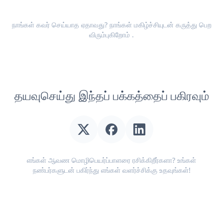
நாங்கள் கவர் செய்யாத ஏதாவது? நாங்கள் மகிழ்ச்சியுடன்
கருத்து பெற
விரும்புகிறோம்
.
தயவுசெய்து இந்தப் பக்கத்தைப் பகிரவும்
எங்கள் ஆவண மொழிபெயர்ப்பாளரை ரசிக்கிறீர்களா? உங்கள்
நண்பர்களுடன் பகிர்ந்து எங்கள் வளர்ச்சிக்கு உதவுங்கள்!