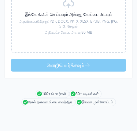
இங்கே கிளிக் செய்யவும் அல்லது கோப்பை விடவும்
ஆதரிக்கப்படுகிறது:
PDF, DOCX, PPTX, XLSX, EPUB, PNG, JPG,
SRT,
மேலும்
அதிகபட்ச கோப்பு அளவு 80 MB
மொழிபெயர்க்கவும்
100+ மொழிகள்
30+ வடிவங்கள்
அசல் தளவமைப்பை வைத்திரு
இலவச முன்னோட்டம்