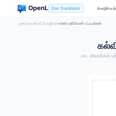
Doc Translator
மொழிபெயர்க
முகப்பு
›
பயன்பாட்டு வழிகள்
›
கல்வி மதிப்பெண் பட்டியல்கள்
கல்வ
பாட விவரங்கள் மற