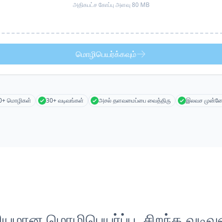
அதிகபட்ச கோப்பு அளவு 80 MB
மொழிபெயர்க்கவும்
0+ மொழிகள்
30+ வடிவங்கள்
அசல் தளவமைப்பை வைத்திரு
இலவச முன்னோ
லியமான மொழிபெயர்ப்பு, சிறந்த வடிவம