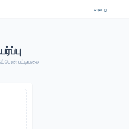
வரலாறு
்ப்பு
திப்பெண் பட்டியலை