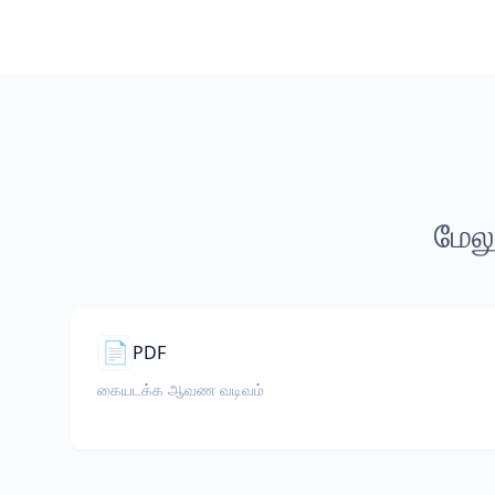
மேலு
📄
PDF
கையடக்க ஆவண வடிவம்