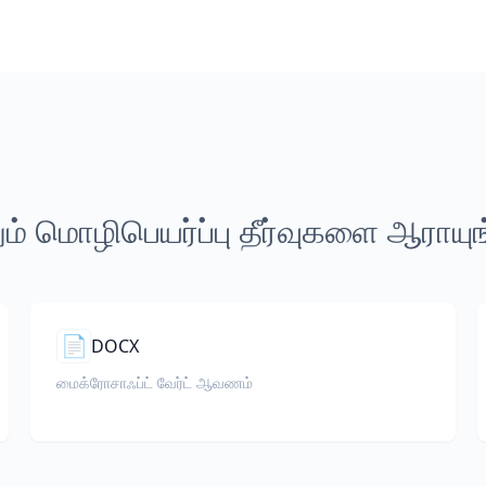
ம் மொழிபெயர்ப்பு தீர்வுகளை ஆராயு
📄
DOCX
மைக்ரோசாஃப்ட் வேர்ட் ஆவணம்