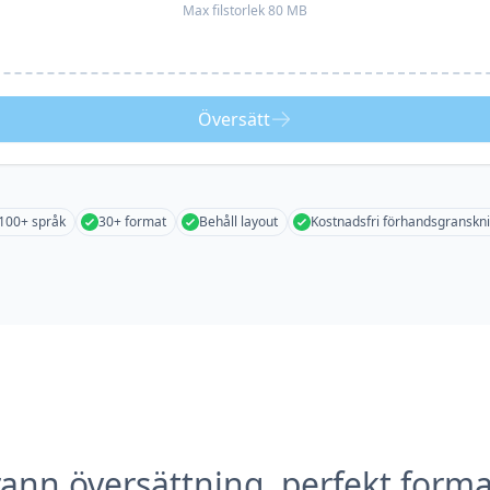
Max filstorlek 80 MB
Översätt
100+ språk
30+ format
Behåll layout
Kostnadsfri förhandsgranskn
ann översättning, perfekt forma