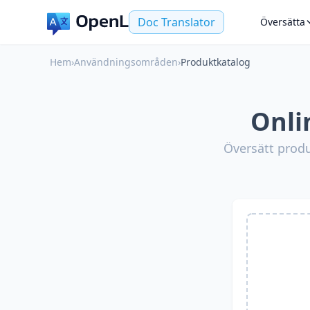
Doc Translator
Översätta
Hem
›
Användningsområden
›
Produktkatalog
Onli
Översätt produ