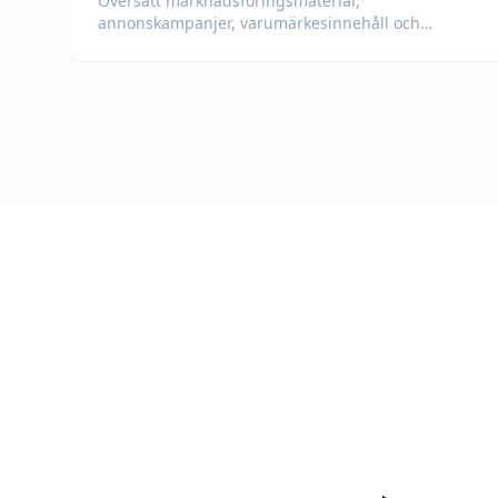
Översätt marknadsföringsmaterial,
annonskampanjer, varumärkesinnehåll och
kampanjdokument för globala målgrupper.