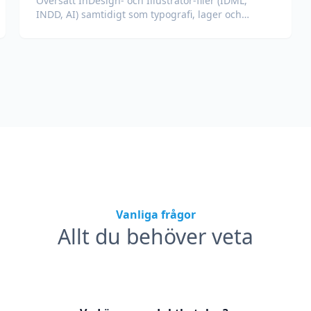
Översätt InDesign- och Illustrator-filer (IDML,
INDD, AI) samtidigt som typografi, lager och
färgprofiler bevaras för designers och
varumärkesteam.
Vanliga frågor
Allt du behöver veta