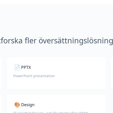
forska fler översättningslösnin
📄
PPTX
PowerPoint-presentation
🎨
Design