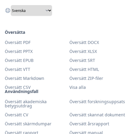
Översätta
Översätt PDF
Översätt DOCX
Översätt PPTX
Översätt XLSX
Översätt EPUB
Översätt SRT
Översätt VTT
Översätt HTML
Översätt Markdown
Översätt ZIP-filer
Översätt CSV
Visa alla
Användningsfall
Översätt akademiska
Översätt forskningsuppsats
betygsutdrag
Översätt CV
Översätt skannat dokument
Översätt skärmdumpar
Översätt årsrapport
Översätt rapport
Översätt manual