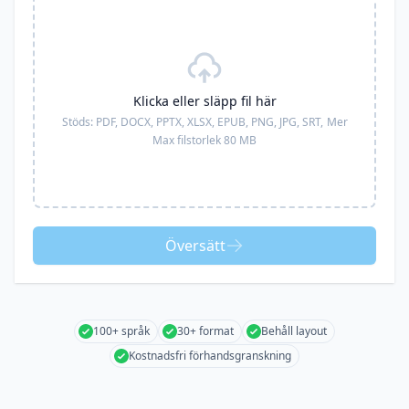
Klicka eller släpp fil här
Stöds:
PDF, DOCX, PPTX, XLSX, EPUB, PNG, JPG, SRT,
Mer
Max filstorlek 80 MB
Översätt
100+ språk
30+ format
Behåll layout
Kostnadsfri förhandsgranskning