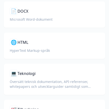
📄
DOCX
Microsoft Word-dokument
🌐
HTML
HyperText Markup-språk
💻
Teknologi
Översätt teknisk dokumentation, API-referenser,
whitepapers och utvecklarguider samtidigt som
kodsnuttar, formatering och teknisk terminologi
bevaras.