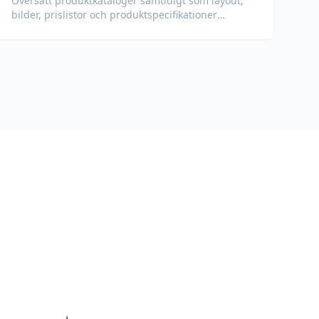
Översätt produktkataloger samtidigt som layout,
bilder, prislistor och produktspecifikationer
bevaras.