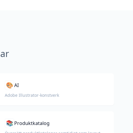
gar
🎨
AI
Adobe Illustrator-konstverk
📚
Produktkatalog