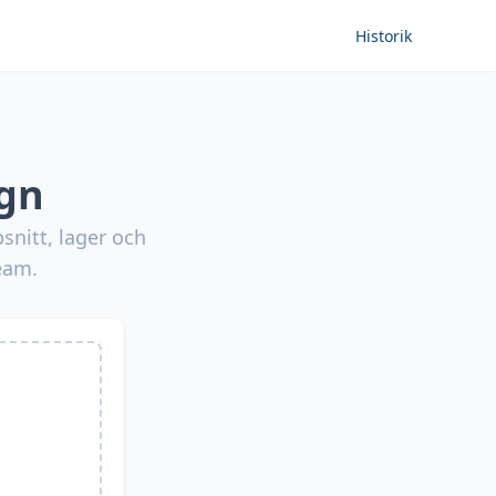
Historik
ign
snitt, lager och
eam.