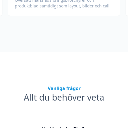
Översätt marknadsföringsbroschyrer och
produktblad samtidigt som layout, bilder och call-
to-action-sektioner bevaras.
Vanliga frågor
Allt du behöver veta