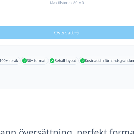
Max filstorlek 80 MB
Översätt
100+ språk
30+ format
Behåll layout
Kostnadsfri förhandsgranskn
ann översättning, perfekt forma