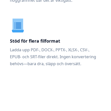
noggrannhet där det är viktigast.
Stöd för flera filformat
Ladda upp PDF-, DOCX-, PPTX-, XLSX-, CSV-,
EPUB- och SRT-filer direkt. Ingen konvertering
behövs—bara dra, släpp och översätt.