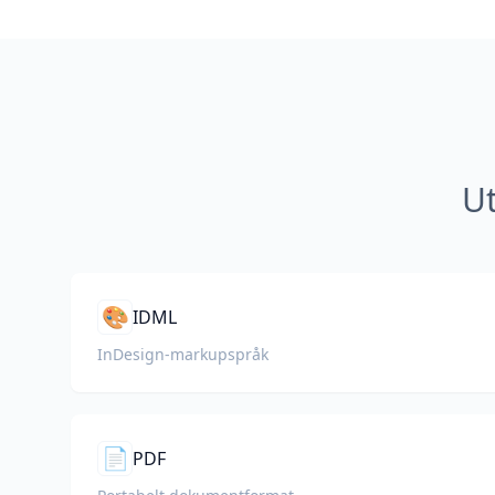
Ut
🎨
IDML
InDesign-markupspråk
📄
PDF