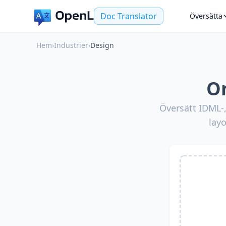
Doc Translator
Översätta
Hem
›
Industrier
›
Design
On
Översätt IDML-,
lay