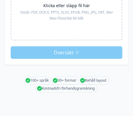
Klicka eller släpp fil här
Stöds:
PDF, DOCX, PPTX, XLSX, EPUB, PNG, JPG, SRT,
Mer
Max filstorlek 80 MB
Översätt
100+ språk
30+ format
Behåll layout
Kostnadsfri förhandsgranskning