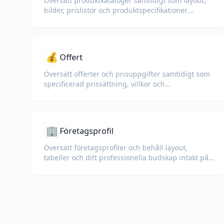
Översätt produktkataloger samtidigt som layout,
bilder, prislistor och produktspecifikationer
bevaras.
💰
Offert
Översätt offerter och prisuppgifter samtidigt som
specificerad prissättning, villkor och
betalningsvillkor bevaras.
🏢
Företagsprofil
Översätt företagsprofiler och behåll layout,
tabeller och ditt professionella budskap intakt på
alla språk.