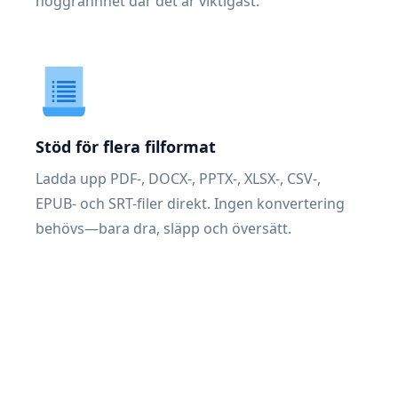
noggrannhet där det är viktigast.
Stöd för flera filformat
Ladda upp PDF-, DOCX-, PPTX-, XLSX-, CSV-,
EPUB- och SRT-filer direkt. Ingen konvertering
behövs—bara dra, släpp och översätt.