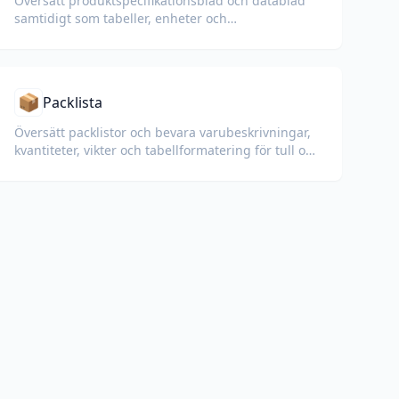
Översätt produktspecifikationsblad och datablad
samtidigt som tabeller, enheter och
efterlevnadsnoteringar bevaras.
📦
Packlista
Översätt packlistor och bevara varubeskrivningar,
kvantiteter, vikter och tabellformatering för tull och
logistik.