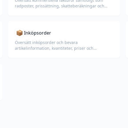
Översätt kommersiella fakturor samtidigt som
radposter, prissättning, skatteberäkningar och
handelsvillkor bevaras.
📦
Inköpsorder
Översätt inköpsorder och bevara
artikelinformation, kvantiteter, priser och
leveransvillkor.