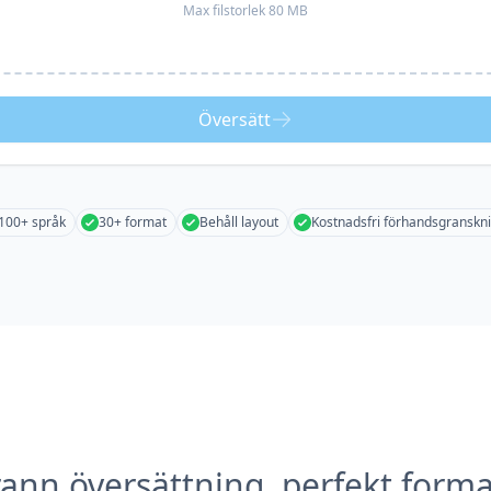
Max filstorlek 80 MB
Översätt
100+ språk
30+ format
Behåll layout
Kostnadsfri förhandsgranskn
ann översättning, perfekt forma