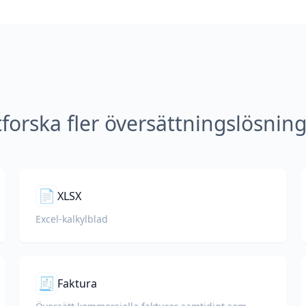
forska fler översättningslösnin
📄
XLSX
Excel-kalkylblad
🧾
Faktura