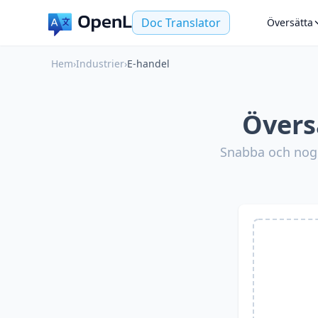
Doc Translator
Översätta
Hem
›
Industrier
›
E-handel
Övers
Snabba och nogg