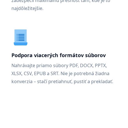
zabezpečil maximálnu presnosť tam, kde je to
najdôležitejšie.
Podpora viacerých formátov súborov
Nahrávajte priamo súbory PDF, DOCX, PPTX,
XLSX, CSV, EPUB a SRT. Nie je potrebná žiadna
konverzia – stačí pretiahnuť, pustiť a prekladať.