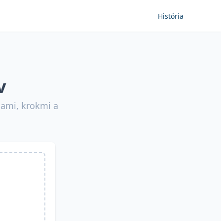
História
v
iami, krokmi a