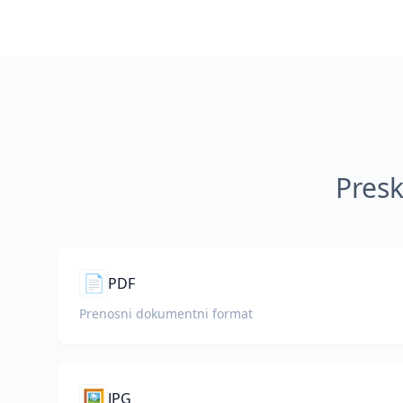
Presk
📄
PDF
Prenosni dokumentni format
🖼️
JPG