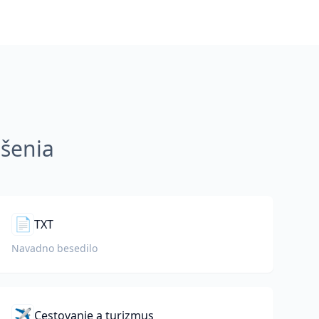
ešenia
📄
TXT
Navadno besedilo
✈️
Cestovanie a turizmus