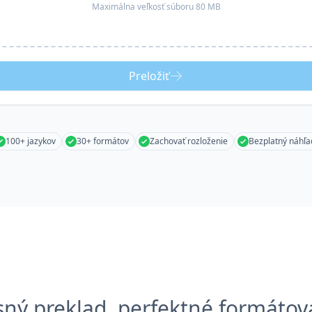
Maximálna veľkosť súboru 80 MB
Preložiť
100+ jazykov
30+ formátov
Zachovať rozloženie
Bezplatný náhľa
sný preklad, perfektné formátov