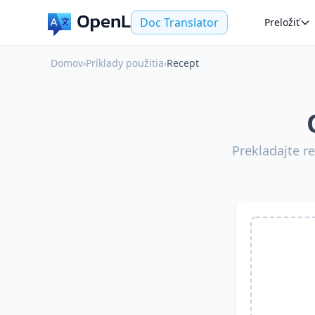
Doc Translator
Preložiť
Domov
›
Príklady použitia
›
Recept
Prekladajte r