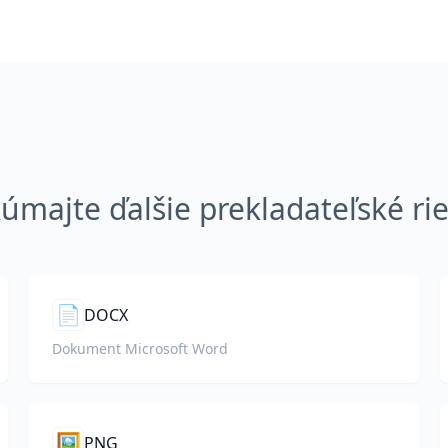
úmajte ďalšie prekladateľské ri
📄
DOCX
Dokument Microsoft Word
🖼️
PNG