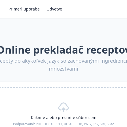
Primeri uporabe
Odvetve
Online prekladač recepto
ecepty do akýkoľvek jazyk so zachovanými ingredienc
množstvami
Kliknite alebo presuňte súbor sem
Podporované:
PDF, DOCX, PPTX, XLSX, EPUB, PNG, JPG, SRT,
Viac