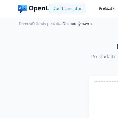
Doc Translator
Preložiť
Domov
›
Príklady použitia
›
Obchodný návrh
Prekladajte