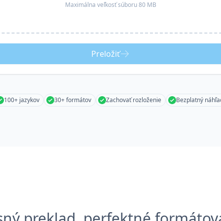
Maximálna veľkosť súboru 80 MB
Preložiť
100+ jazykov
30+ formátov
Zachovať rozloženie
Bezplatný náhľa
sný preklad, perfektné formátov