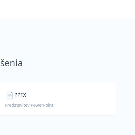
ešenia
📄
PPTX
Predstavitev PowerPoint