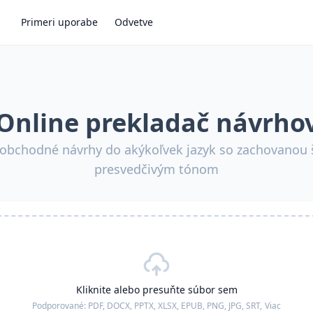
Primeri uporabe
Odvetve
Online prekladač návrho
 obchodné návrhy do akýkoľvek jazyk so zachovanou 
presvedčivým tónom
Kliknite alebo presuňte súbor sem
Podporované:
PDF, DOCX, PPTX, XLSX, EPUB, PNG, JPG, SRT,
Viac