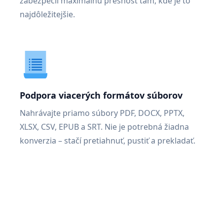
zabezpečil maximálnu presnosť tam, kde je to
najdôležitejšie.
Podpora viacerých formátov súborov
Nahrávajte priamo súbory PDF, DOCX, PPTX,
XLSX, CSV, EPUB a SRT. Nie je potrebná žiadna
konverzia – stačí pretiahnuť, pustiť a prekladať.