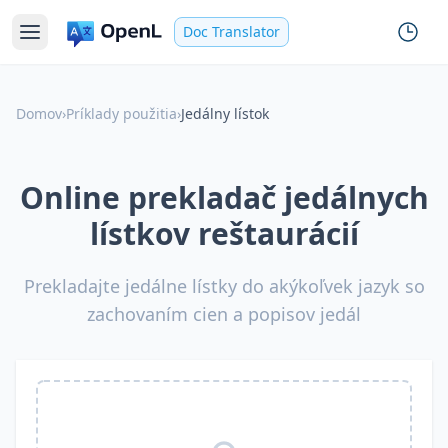
Doc Translator
Domov
›
Príklady použitia
›
Jedálny lístok
Online prekladač jedálnych
lístkov reštaurácií
Prekladajte jedálne lístky do akýkoľvek jazyk so
zachovaním cien a popisov jedál