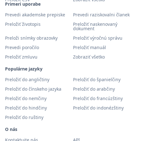
Primeri uporabe
Prevedi akademske prepiske
Prevedi raziskovalni članek
Preložiť životopis
Preložiť naskenovaný
dokument
Preloži snímky obrazovky
Preložiť výročnú správu
Prevedi poročilo
Preložiť manuál
Preložiť zmluvu
Zobraziť všetko
Populárne jazyky
Preložiť do angličtiny
Preložiť do španielčiny
Preložiť do čínskeho jazyka
Preložiť do arabčiny
Preložiť do nemčiny
Preložiť do francúzštiny
Preložiť do hindčiny
Preložiť do indonézštiny
Preložiť do ruštiny
O nás
Kontaktujte nás
API