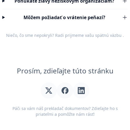
Ponúkate zľavy neziskovým organizáciám?
Môžem požiadať o vrátenie peňazí?
Niečo, čo sme nepokryli? Radi prijmeme vašu
spätnú väzbu
.
Prosím, zdieľajte túto stránku
Páči sa vám náš prekladač dokumentov? Zdieľajte ho s
priateľmi a pomôžte nám rásť!