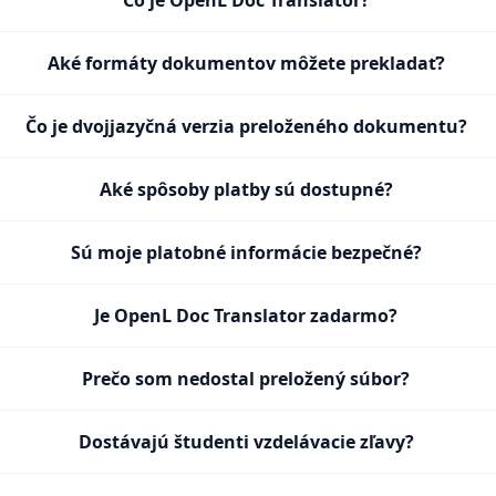
Čo je OpenL Doc Translator?
Aké formáty dokumentov môžete prekladať?
Čo je dvojjazyčná verzia preloženého dokumentu?
Aké spôsoby platby sú dostupné?
Sú moje platobné informácie bezpečné?
Je OpenL Doc Translator zadarmo?
Prečo som nedostal preložený súbor?
Dostávajú študenti vzdelávacie zľavy?