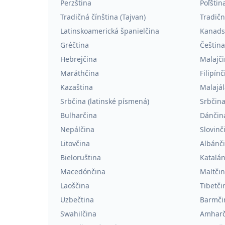
Perzština
Poľštin
Tradičná čínština (Tajvan)
Tradičn
Latinskoamerická španielčina
Kanads
Gréčtina
Čeština
Hebrejčina
Malajč
Maráthčina
Filipín
Kazaština
Malajá
Srbčina (latinské písmená)
Srbčina
Bulharčina
Dánčin
Nepálčina
Slovinč
Litovčina
Albánč
Bieloruština
Katalá
Macedónčina
Maltči
Laoščina
Tibetči
Uzbečtina
Barmči
Swahilčina
Amharč