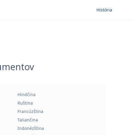
História
kumentov
Hindčina
Ruština
Francúzština
Taliančina
Indonézština