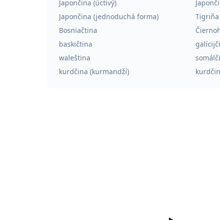
Japončina (úctivý)
Japonči
Japončina (jednoduchá forma)
Tigriňa
Bosniačtina
Čierno
baskičtina
galícijč
waleština
somálč
kurdčina (kurmandží)
kurdčin