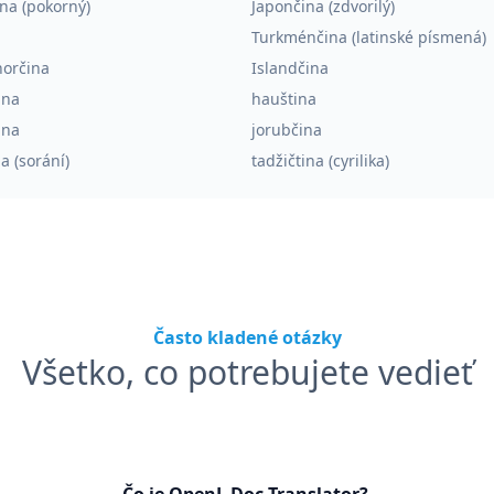
na (pokorný)
Japončina (zdvorilý)
Turkménčina (latinské písmená)
horčina
Islandčina
ina
hauština
ina
jorubčina
a (sorání)
tadžičtina (cyrilika)
Často kladené otázky
Všetko, co potrebujete vedieť