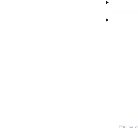
Páči sa 