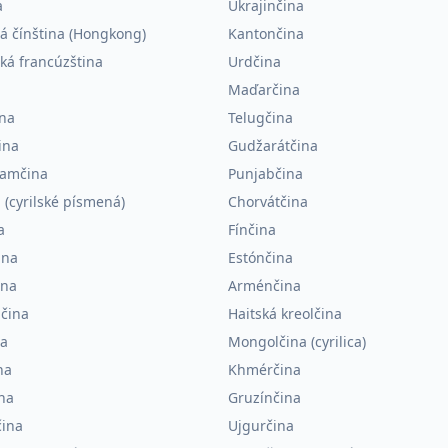
a
Ukrajinčina
á čínština (Hongkong)
Kantončina
ká francúzština
Urdčina
Maďarčina
ina
Telugčina
čina
Gudžarátčina
lamčina
Punjabčina
 (cyrilské písmená)
Chorvátčina
a
Fínčina
ina
Estónčina
ina
Arménčina
nčina
Haitská kreolčina
na
Mongolčina (cyrilica)
na
Khmérčina
na
Gruzínčina
ina
Ujgurčina