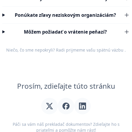
Ponúkate zľavy neziskovým organizáciám?
Môžem požiadať o vrátenie peňazí?
Niečo, čo sme nepokryli? Radi prijmeme vašu
spätnú väzbu
.
Prosím, zdieľajte túto stránku
Páči sa vám náš prekladač dokumentov? Zdieľajte ho s
priateľmi a pomôžte nám rásť!