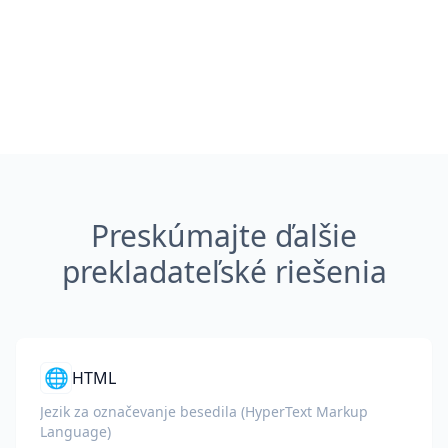
Preskúmajte ďalšie
prekladateľské riešenia
🌐
HTML
Jezik za označevanje besedila (HyperText Markup
Language)