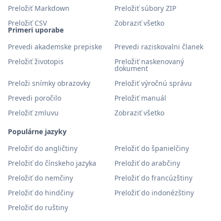
Preložiť Markdown
Preložiť súbory ZIP
Preložiť CSV
Zobraziť všetko
Primeri uporabe
Prevedi akademske prepiske
Prevedi raziskovalni članek
Preložiť životopis
Preložiť naskenovaný
dokument
Preloži snímky obrazovky
Preložiť výročnú správu
Prevedi poročilo
Preložiť manuál
Preložiť zmluvu
Zobraziť všetko
Populárne jazyky
Preložiť do angličtiny
Preložiť do španielčiny
Preložiť do čínskeho jazyka
Preložiť do arabčiny
Preložiť do nemčiny
Preložiť do francúzštiny
Preložiť do hindčiny
Preložiť do indonézštiny
Preložiť do ruštiny