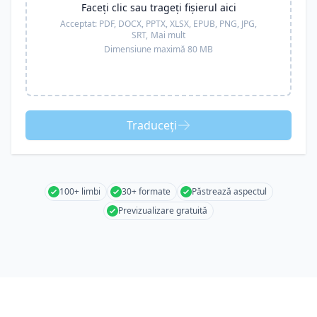
Faceți clic sau trageți fișierul aici
Acceptat:
PDF, DOCX, PPTX, XLSX, EPUB, PNG, JPG,
SRT,
Mai mult
Dimensiune maximă 80 MB
Traduceți
100+ limbi
30+ formate
Păstrează aspectul
Previzualizare gratuită