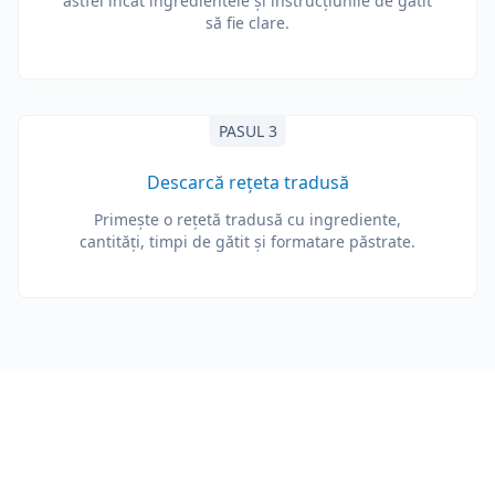
astfel încât ingredientele și instrucțiunile de gătit
să fie clare.
PASUL 3
Descarcă rețeta tradusă
Primește o rețetă tradusă cu ingrediente,
cantități, timpi de gătit și formatare păstrate.