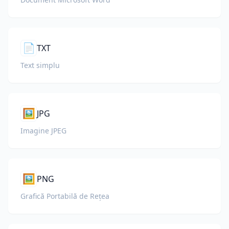
📄
TXT
Text simplu
🖼️
JPG
Imagine JPEG
🖼️
PNG
Grafică Portabilă de Rețea