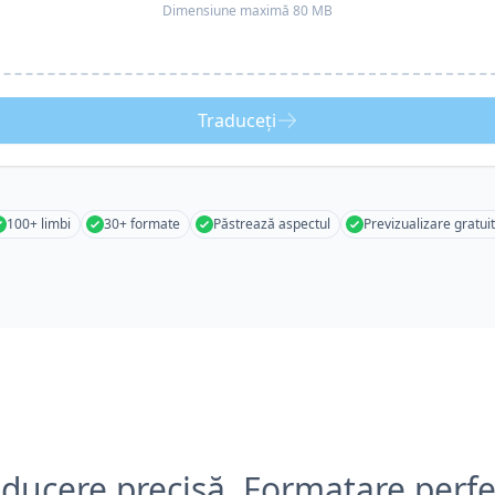
Dimensiune maximă 80 MB
Traduceți
100+ limbi
30+ formate
Păstrează aspectul
Previzualizare gratui
aducere precisă, Formatare perfe