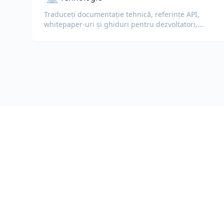
Traduceți documentație tehnică, referințe API,
whitepaper-uri și ghiduri pentru dezvoltatori,
păstrând fragmentele de cod, formatarea și
terminologia tehnică.