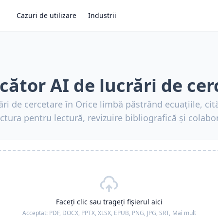
Cazuri de utilizare
Industrii
cător AI de lucrări de cer
ri de cercetare în Orice limbă păstrând ecuațiile, cităr
ctura pentru lectură, revizuire bibliografică și colabo
Faceți clic sau trageți fișierul aici
Acceptat:
PDF, DOCX, PPTX, XLSX, EPUB, PNG, JPG, SRT,
Mai mult