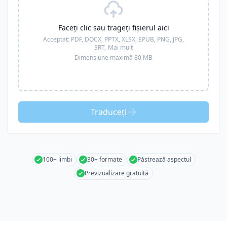
Faceți clic sau trageți fișierul aici
Acceptat:
PDF, DOCX, PPTX, XLSX, EPUB, PNG, JPG,
SRT,
Mai mult
Dimensiune maximă 80 MB
Traduceți
100+ limbi
30+ formate
Păstrează aspectul
Previzualizare gratuită